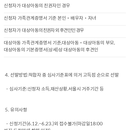
신청자가 대상아동의 친권자인 경우
신청자 가족관계증명서 기준 본인
‧
배우자
‧
자녀
신청자가 대상아동의
친권자 외 후견인인 경우
대상아동 가족관계증명서 기준
,
대상아동
‧
대상아동의 부모
,
대상아동의 기본증명서
(
상세
)
상 대상아동의 후견인
4.
선발방법
:
적합자 중 심사기준표에 의거 고득점 순으로 선발
-
심사기준
:
신청자 소득
,
재산상황
,
서울시 거주기간 등
5.
유의사항
-
신청기간
(6.12.~6.23.)
외 접수불가
(
마감일
18:00