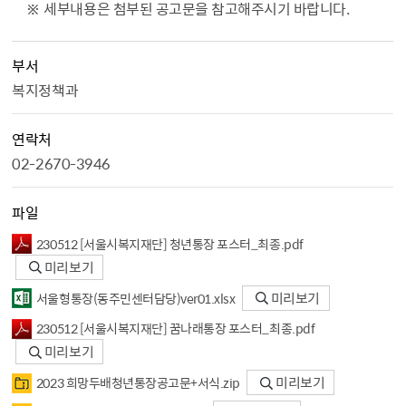
※
세부내용은 첨부된 공고문을 참고해주시기 바랍니다
.
부서
복지정책과
연락처
02-2670-3946
파일
230512 [서울시복지재단] 청년통장 포스터_최종.pdf
미리보기
서울형통장（동주민센터담당）ver01.xlsx
미리보기
230512 [서울시복지재단] 꿈나래통장 포스터_최종.pdf
미리보기
2023 희망두배청년통장공고문+서식.zip
미리보기