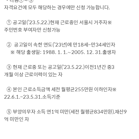
자격요건에 모두 해당하는 경우에만 신청 가능합니다
.
①
공고일
(’23.5.22.)
현재 근로중인 서울시 거주자
※
주민번호 부여자만 신청가능
②
공고일이 속한 연도
(’23
년
)
에 만
18
세
~
만
34
세인자
※
해당 출생일
: 1988. 1. 1.
∼
2005. 12. 31.
출생자
③
현재 근로중 또는 공고일
(‘23.5.22.)
이전
1
년간 중
3
개월 이상 근로이력이 있는 자
④
본인 근로소득금액 세전 월평균
255
만원 이하인자
※
22.6.1.~23.5.31.
소득기준
⑤
부양의무자 소득 연
1
억 미만
(
세전 월평균
834
만원
),
재산
9
억 미만인 자