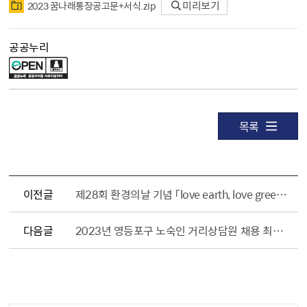
2023 꿈나래통장공고문+서식.zip
미리보기
공공누리
목록
이전글
제28회 환경의날 기념 「love earth, love green」 행사 개최 안내
다음글
2023년 영등포구 노숙인 거리상담원 채용 최종 합격자 공고
담당자 정보1