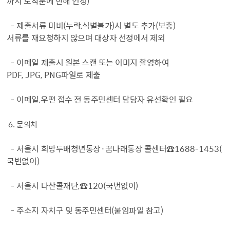
까지 도착분에 한해 인정
)
-
제출서류 미비
(
누락
,
식별불가
)
시 별도 추가
(
보충
)
서류를 재요청하지 않으며 대상자 선정에서 제외
-
이메일 제출시 원본 스캔 또는 이미지 촬영하여
PDF, JPG, PNG
파일로 제출
-
이메일
,
우편 접수 전 동주민센터 담당자 유선확인 필요
6.
문의처
-
서울시 희망두배청년통장
·
꿈나래통장 콜센터
☎
1688-1453(
국번없이
)
-
서울시 다산콜재단
,
☎
120(
국번없이
)
-
주소지 자치구 및 동주민센터
(
붙임파일 참고
)