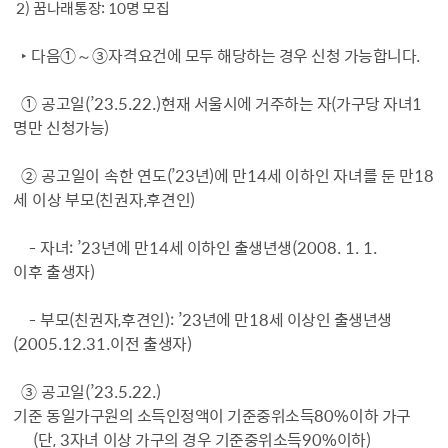
2)
꿈나래통장
: 10
명 모집
‣
다음
①～③
자격요건에 모두 해당하는 경우 신청 가능합니다
.
①
공고일
(’23.5.22.)
현재 서울시에 거주하는 자
(
가구당 자녀
1
명만 신청가능
)
②
공
고일이 속한 연도
(’23
년
)
에 만
14
세 이하인 자녀를 둔 만
18
세 이상 부모
(
친권자
,
후견인
)
-
자녀
: ’23
년에 만
14
세 이하인 출생년생
(2008. 1. 1.
이후 출생자
)
-
부모
(
친권자
,
후견인
): ’23
년에 만
18
세 이상인 출생년생
(2005.12.31.
이전 출생자
)
③
공고일
(’23.5.22.)
기준 동일가구원의 소득인정액이 기준중위소득
80%
이하 가구
(
단
, 3
자녀 이상 가구의 경우 기준중위소득
90%
이하
)