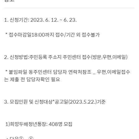
1.
신청기간
: 2023. 6. 12. ~ 6. 23.
*
접수마감일
18:00
까지 접수
/
기간 외 접수불가
2.
신청방법
:
주민등록 주소지 주민센터 접수
(
방문
,
우편
,
이메일
)
* 붙임파일 동주민센터 담당자 연락처참조 _ 우편,이메일접수
는 제출 전 담당자확인 필요
3.
모집인원 및 신청대상
*
공고일
(2023.5.22.)
기준
1)
희망두배청년통장
: 408
명 모집
‣
다음
①～⑤