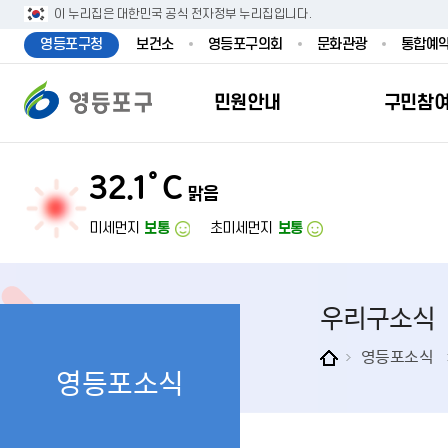
본문 바로가기
주메뉴 바로가기
이 누리집은 대한민국 공식 전자정부 누리집입니다.
영등포구청
보건소
영등포구의회
문화관광
통합예
민원안내
구민참
32.1˚C
맑음
민원안내
구민참여
투명행정
영등포소식
우리구소개
분야별정보
영등
민원
참여
주요
새
복
미세먼지
보통
초미세먼지
보통
민원서식
구민제안
달라지는 영등
우리구소식
일반현황
맞춤복지서비
자주하는질문
업무계획 및 
고시공고
영등포 인구
기초생활·저
우리구소식
정부24（인
채용정보
영등포구 관
임신출산보육
무인민원발급
보도자료
영등포구 조
아동·청소년
영등포소식
영등포소식
민원후견인제
영등포사진관
지역특성
노인복지
사전심사청구
아카이브영등
동 명칭 및 지
장애인 복지
고향사
어디서나민원
영등포구보
영등포발자취
여성복지