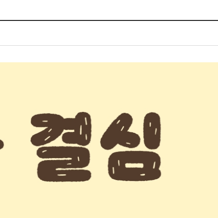
체험장
대금지급정보
공공건축물 석면정보
거보험
수의계약현황
석면해체일정 및 측정정보
장 개방 지원
제안서 평가결과 공개
생활환경 마을지도
규
계약관련서식
커피찌꺼기 재활용사업
행 조회
공무원사칭사례
가정용 소형감량기 지원사업
산
생활경제
사업
소비자종합정보
감면사업
착한가격업소
 센터
서민대부금융
상생장터
영등포지역상품권
준점
전통시장 및 상점가
사회적경제기업