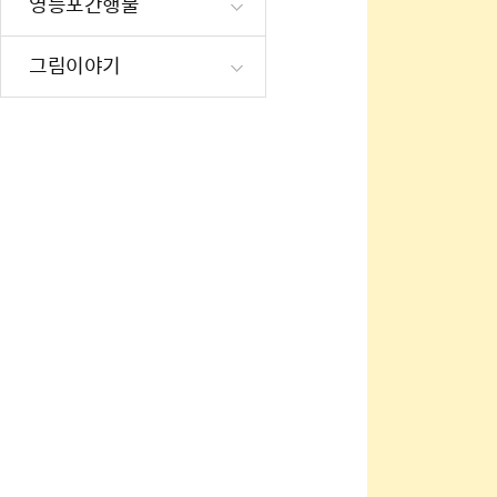
영등포간행물
재난·안전시
빗물펌프장 현
그림이야기
양수기 사용방
영등포통합관
풍수해·지진
구민생활안전