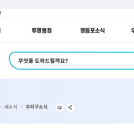
약
여
투명행정
영등포소식
포소개
안내
마당
시책
소식
지
영등포소식지
일자리/교육
분야별민원
칭찬합니다
예산공개
구청안내
영등포간
관내주요
민원신
설문조
정보공
교통
포
스
여권
칭찬합니다
예산서 보기
영등포소식지
조직도
찾아가는 문화강좌
민원상담(국민신
온라인 설문조사
정보공개제도안
홍보자료
교육시설
버스전용차로안
평가
소득
가족관계등록
결산서 보기
어린이소식지
업무찾기
영등포구 강사뱅크
부정불량식품
사전정보공표
기록자료
문화시설
공영주차장
터넷발급민원）
내지도
전입자 맞춤 안내서비스
재정공시
시니어소식지
찾아오시는길
채용정보
환경신문고
조직정보
체육시설
공유주차
기
직변천사
세무
중기지방재정계획
다문화소식지
동주민센터
장애인일자리정보
공익신고
공공데이터 개방
복지시설
대중교통안내
새소식
우리구소식
부동산/지적
기금운용계획
영등포소식지 광고신청
통합 신청사 소개
예산낭비신고센
업무추진비 공개
공유시설
자전거보관대
제
포
명 유래
청소
세입·세출예산 운용현황
규제개혁신고센
상품권 내역 공
교통유발부담금
랑기부제
환경
주민참여예산
회의자료 공개
기업체 교통수요