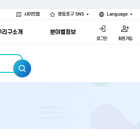
사이트맵
영등포구 SNS
Language
우리구소개
분야별정보
로그인
회원가입
행물
시설
고
사
개
청년 행정체험단
행정서비스헌장
계약정보공개
친선결연도시
그림이야기
환경
문고)
내
내
헌장제
신청안내
계약참여 절차안내
카드뉴스
국내
환경소식
헌장운영현황
신청하기
부서별 발주분야
국외
영등포환경현황
공통이행기준
신청확인
입찰공고
우호협력도시
오존발령안내
개별이행기준
개찰결과
친선도시 할인혜택
먼지예보경보제
터
연간발주계획
미세먼지 비상저감 조치
터
개
전체계약정보
에코마일리지
관리 안내
하도급계약정보
청소민원