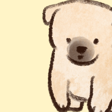
설물
서울영등포 공공주택사업
영등포구 부동
황
대선제분 일대 도시정비형 재
개업공인중개사
개발사업
법
토지거래허가
문래동도시환경정비사업
제센터
재정비촉진사업
재해보험
주거환경관리사업
보험
서울시 정비사업 정보몽땅
공동주택 관리정보
관리사무소 시스템
공동주택 이행하자보증보험
서울도시공간포털
자료실