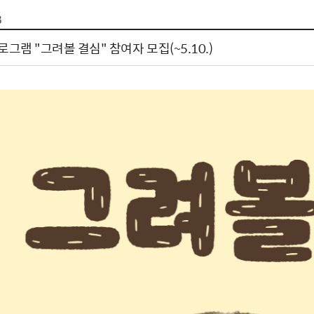
톱서비스
건축/주택
주민참여방
감사활동 공개
자전거 교통안전
8
제 안내
도
림신청
단체
차량/주차/도로
보조사업 공시
정책실명제
영등포구민 자전
그램 "그려볼 결심" 참여자 모집(~5.10.)
거소이전신고
상실적
부서자료실
건축물 부설주차
사업
원처리
정책자
영등포구자치법
자동차 무보험 운
신청 민원
료지원
공유재산 안내
 대기현황
프로젝트
행정처분결과
/안전
행정
도시/주택
부동
재개발
도로명주소 부여
원제도
재건축
청년 중개보수 
재개발·재건축 상담센터
불법중개행위신고
원 주민추천
행동요령
지역주택조합
전월세정보마당
춤 안전교육
소규모주택정비사업
토지등급열람
지구단위계획
영등포구 측량기
2040도시기본계획
바뀐지번 찾기