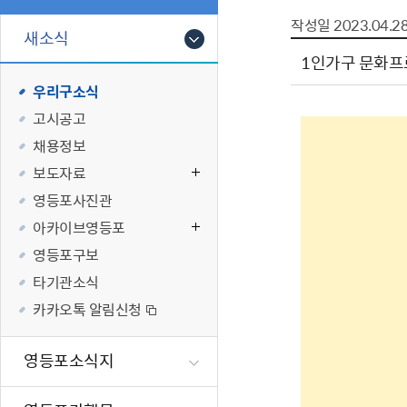
폐업신고원스
타기관소식
영등포상징물
기타복지
작성일
2023.04.2
고향사랑기부
새소식
편리한 민원제
카카오톡 알
영등포통계
복지시설 및 
기부하기
1인가구 문화프로
체류지변경및
영등포구 수
복지도움
우리구소식
화요 저녁 민
맞춤형복지행
고시공고
구술 및 전화 
국가자격응시
채용정보
민원실 실시간
청년 오운완 
보도자료
재난
적극
영등포사진관
아카이브영등포
제도소개
재난상황알림
영등포구보
적극행정 지
민방위
타기관소식
소극행정 예방
안전생활상식
카카오톡 알림신청
적극행정공무
재난유형별 
적극행정 알림
생애주기별 맞
영등포소식지
안전점검의 날
재난위험신고