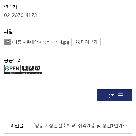
연락처
02-2670-4173
파일
（최종）서울대학교 홍보 포스터.jpg
미리보기
공공누리
목록
이전글
[영등포 청년건축학교] 취약계층 및 청년1인가구 집수리 지원사업 대상가구 모집