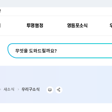
약
여
투명행정
영등포소식
포소개
안내
마당
시책
소식
지
영등포소식지
일자리/교육
분야별민원
칭찬합니다
예산공개
구청안내
영등포간
관내주요
민원신
설문조
정보공
교통
포
스
여권
칭찬합니다
예산서 보기
영등포소식지
조직도
찾아가는 문화강좌
민원상담(국민신
온라인 설문조사
정보공개제도안
홍보자료
교육시설
버스전용차로안
평가
소득
가족관계등록
결산서 보기
어린이소식지
업무찾기
영등포구 강사뱅크
부정불량식품
사전정보공표
기록자료
문화시설
공영주차장
터넷발급민원）
내지도
전입자 맞춤 안내서비스
재정공시
시니어소식지
찾아오시는길
채용정보
환경신문고
조직정보
체육시설
공유주차
기
직변천사
세무
중기지방재정계획
다문화소식지
동주민센터
장애인일자리정보
공익신고
공공데이터 개방
복지시설
대중교통안내
새소식
우리구소식
부동산/지적
기금운용계획
영등포소식지 광고신청
통합 신청사 소개
예산낭비신고센
업무추진비 공개
공유시설
자전거보관대
제
포
명 유래
청소
세입·세출예산 운용현황
규제개혁신고센
상품권 내역 공
교통유발부담금
랑기부제
환경
주민참여예산
회의자료 공개
기업체 교통수요