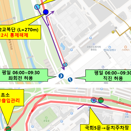
설물
서울영등포 공공주택사업
영등포구 부동
황
대선제분 일대 도시정비형 재
개업공인중개사
개발사업
법
토지거래허가
문래동도시환경정비사업
제센터
재정비촉진사업
재해보험
주거환경관리사업
보험
서울시 정비사업 정보몽땅
공동주택 관리정보
관리사무소 시스템
공동주택 이행하자보증보험
서울도시공간포털
자료실