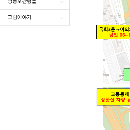
영등포간행물
재난·안전시
빗물펌프장 현
그림이야기
양수기 사용방
영등포통합관
풍수해·지진
구민생활안전