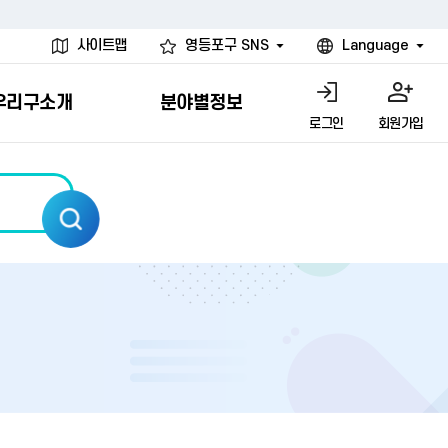
사이트맵
영등포구 SNS
Language
우리구소개
분야별정보
로그인
회원가입
행물
시설
고
사
개
청년 행정체험단
행정서비스헌장
계약정보공개
친선결연도시
그림이야기
환경
문고)
내
내
헌장제
신청안내
계약참여 절차안내
카드뉴스
국내
환경소식
헌장운영현황
신청하기
부서별 발주분야
국외
영등포환경현황
공통이행기준
신청확인
입찰공고
우호협력도시
오존발령안내
개별이행기준
개찰결과
친선도시 할인혜택
먼지예보경보제
터
연간발주계획
미세먼지 비상저감 조치
터
개
전체계약정보
에코마일리지
관리 안내
하도급계약정보
청소민원