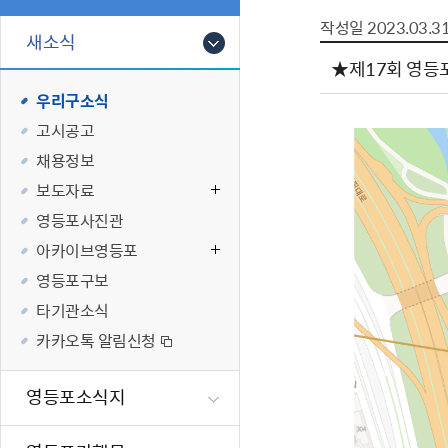
폐업신고원스
타기관소식
영등포상징물
기타복지
작성일
2023.03.3
고향사랑기부
새소식
편리한 민원제
카카오톡 알
영등포통계
복지시설 및 
기부하기
★제17회 영등
체류지변경및
영등포구 수
복지도움
우리구소식
화요 저녁 민
맞춤형복지행
고시공고
구술 및 전화 
국가자격응시
채용정보
민원실 실시간
청년 오운완 
보도자료
재난
적극
영등포사진관
아카이브영등포
제도소개
재난상황알림
영등포구보
적극행정 지
민방위
타기관소식
소극행정 예방
안전생활상식
카카오톡 알림신청
적극행정공무
재난유형별 
적극행정 알림
생애주기별 맞
영등포소식지
안전점검의 날
재난위험신고