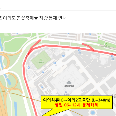
톱서비스
건축/주택
주민참여방
감사활동 공개
자전거 교통안전
1
제 안내
도
림신청
단체
차량/주차/도로
보조사업 공시
정책실명제
영등포구민 자전
포 여의도 봄꽃축제★ 차량 통제 안내
거소이전신고
상실적
부서자료실
건축물 부설주차
사업
원처리
정책자
영등포구자치법
자동차 무보험 운
신청 민원
료지원
공유재산 안내
 대기현황
프로젝트
행정처분결과
/안전
행정
도시/주택
부동
재개발
도로명주소 부여
원제도
재건축
청년 중개보수 
재개발·재건축 상담센터
불법중개행위신고
원 주민추천
행동요령
지역주택조합
전월세정보마당
춤 안전교육
소규모주택정비사업
토지등급열람
지구단위계획
영등포구 측량기
2040도시기본계획
바뀐지번 찾기