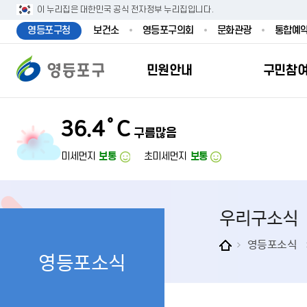
본문 바로가기
주메뉴 바로가기
이 누리집은 대한민국 공식 전자정부 누리집입니다.
영등포구청
보건소
영등포구의회
문화관광
통합예
민원안내
구민참
36.4˚C
구름많음
민원안내
구민참여
투명행정
영등포소식
우리구소개
분야별정보
영등
민원
참여
주요
새
복
미세먼지
보통
초미세먼지
보통
민원서식
구민제안
달라지는 영등
우리구소식
일반현황
맞춤복지서비
자주하는질문
업무계획 및 
고시공고
영등포 인구
기초생활·저
우리구소식
정부24（인
채용정보
영등포구 관
임신출산보육
무인민원발급
보도자료
영등포구 조
아동·청소년
영등포소식
영등포소식
민원후견인제
영등포사진관
지역특성
노인복지
사전심사청구
아카이브영등
동 명칭 및 지
장애인 복지
고향사
어디서나민원
영등포구보
영등포발자취
여성복지