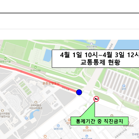
체험장
대금지급정보
공공건축물 석면정보
거보험
수의계약현황
석면해체일정 및 측정정보
장 개방 지원
제안서 평가결과 공개
생활환경 마을지도
규
계약관련서식
커피찌꺼기 재활용사업
행 조회
공무원사칭사례
가정용 소형감량기 지원사업
산
생활경제
사업
소비자종합정보
감면사업
착한가격업소
 센터
서민대부금융
상생장터
영등포지역상품권
준점
전통시장 및 상점가
사회적경제기업