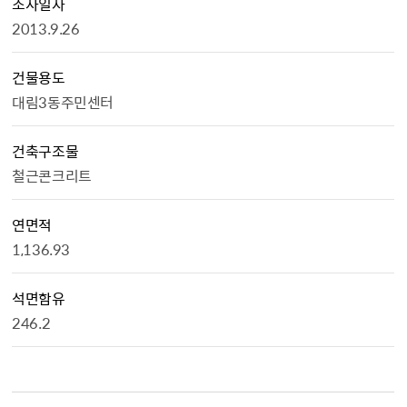
조사일자
2013.9.26
건물용도
대림3동주민센터
건축구조물
철근콘크리트
연면적
1,136.93
석면함유
246.2