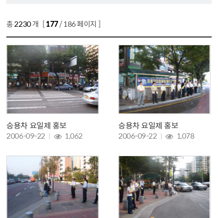
총
2230
개 [
177
/ 186 페이지 ]
승용차 요일제 홍보
승용차 요일제 홍보
조회 :
조회 :
2006-09-22
1,062
2006-09-22
1,078