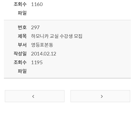
조회수
1160
파일
번호
297
제목
하모니카 교실 수강생 모집
부서
영등포본동
작성일
2014.02.12
조회수
1195
파일
이전 페이지
다음 페이지