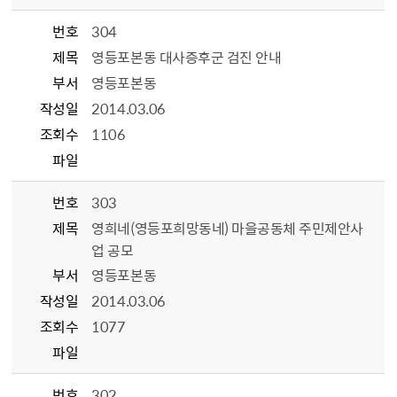
번호
304
제목
영등포본동 대사증후군 검진 안내
부서
영등포본동
작성일
2014.03.06
조회수
1106
파일
번호
303
제목
영희네(영등포희망동네) 마을공동체 주민제안사
업 공모
부서
영등포본동
작성일
2014.03.06
조회수
1077
파일
번호
302