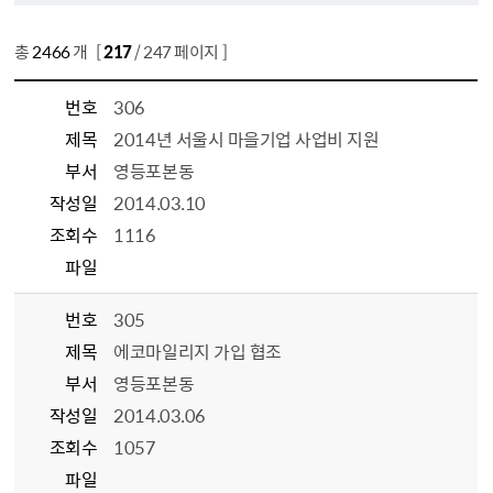
총
2466
개 [
217
/ 247 페이지 ]
번호
306
제목
2014년 서울시 마을기업 사업비 지원
부서
영등포본동
작성일
2014.03.10
조회수
1116
파일
번호
305
제목
에코마일리지 가입 협조
부서
영등포본동
작성일
2014.03.06
조회수
1057
파일