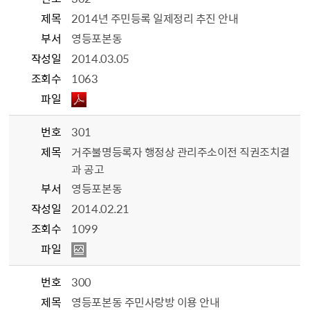
제목
2014년 주민등록 일제정리 추진 안내
부서
영등포본동
작성일
2014.03.05
조회수
1063
파일
번호
301
제목
거주불명등록자 행정상 관리주소이전 직권조치결
과 공고
부서
영등포본동
작성일
2014.02.21
조회수
1099
파일
번호
300
제목
영등포본동 주민사랑방 이용 안내