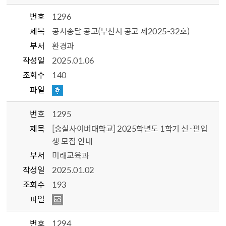
번호
1296
제목
공시송달 공고(부천시 공고 제2025-32호)
부서
환경과
작성일
2025.01.06
조회수
140
파일
번호
1295
제목
[숭실사이버대학교] 2025학년도 1학기 신·편입
생 모집 안내
부서
미래교육과
작성일
2025.01.02
조회수
193
파일
번호
1294