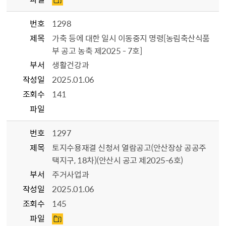
번호
1298
제목
가축 등에 대한 일시 이동중지 명령[농림축산식품
부 공고 농축 제2025 - 7호]
부서
생활건강과
작성일
2025.01.06
조회수
141
파일
번호
1297
제목
토지수용재결 신청서 열람공고(안산장상 공공주
택지구, 18차)(안산시 공고 제2025-6호)
부서
주거사업과
작성일
2025.01.06
조회수
145
파일