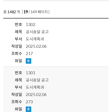
총
1482
개 [
19
/ 149 페이지 ]
번호
1302
제목
공시송달 공고
부서
도시계획과
작성일
2025.02.06
조회수
217
파일
번호
1301
제목
공시송달 공고
부서
도시계획과
작성일
2025.02.06
조회수
273
파일