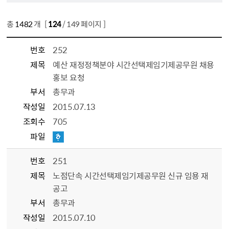
총
1482
개 [
124
/ 149 페이지 ]
번호
252
제목
예산 재정정책분야 시간선택제임기제공무원 채용
홍보 요청
부서
총무과
작성일
2015.07.13
조회수
705
파일
번호
251
제목
노점단속 시간선택제임기제공무원 신규 임용 재
공고
부서
총무과
작성일
2015.07.10