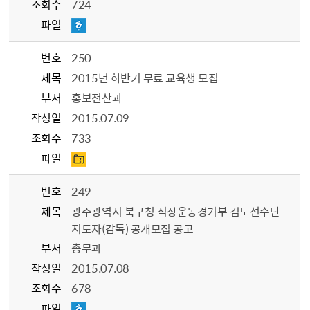
조회수
724
파일
번호
250
제목
2015년 하반기 무료 교육생 모집
부서
홍보전산과
작성일
2015.07.09
조회수
733
파일
번호
249
제목
광주광역시 북구청 직장운동경기부 검도선수단
지도자(감독) 공개모집 공고
부서
총무과
작성일
2015.07.08
조회수
678
파일