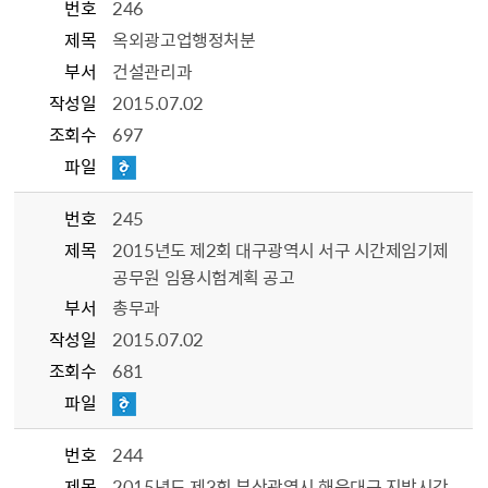
번호
246
제목
옥외광고업행정처분
부서
건설관리과
작성일
2015.07.02
조회수
697
파일
번호
245
제목
2015년도 제2회 대구광역시 서구 시간제임기제
공무원 임용시험계획 공고
부서
총무과
작성일
2015.07.02
조회수
681
파일
번호
244
제목
2015년도 제3회 부산광역시 해운대구 지방시간