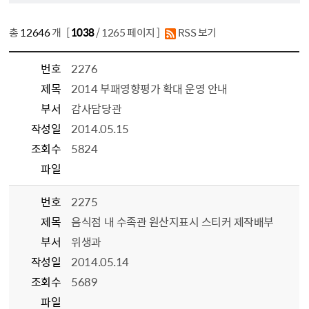
총
12646
개 [
1038
/ 1265 페이지 ]
RSS 보기
번호
2276
제목
2014 부패영향평가 확대 운영 안내
부서
감사담당관
작성일
2014.05.15
조회수
5824
파일
번호
2275
제목
음식점 내 수족관 원산지표시 스티커 제작배부
부서
위생과
작성일
2014.05.14
조회수
5689
파일