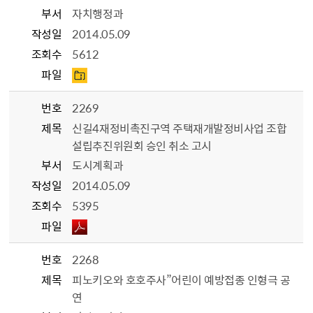
부서
자치행정과
작성일
2014.05.09
조회수
5612
파일
번호
2269
제목
신길4재정비촉진구역 주택재개발정비사업 조합
설립추진위원회 승인 취소 고시
부서
도시계획과
작성일
2014.05.09
조회수
5395
파일
번호
2268
제목
피노키오와 호호주사”어린이 예방접종 인형극 공
연