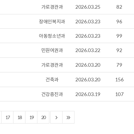
산정보광장
중소기업 창업지원센터 운영
가로경관과
2026.03.25
82
 자율점검
중소기업지원
장애인복지과
2026.03.23
96
공장 현황
맞춤형입찰정보
아동청소년과
2026.03.23
99
담배소매인 지정 사전컨설팅
민원여권과
2026.03.22
92
가로경관과
2026.03.20
79
건축과
2026.03.20
156
건강증진과
2026.03.19
107
17
18
19
20