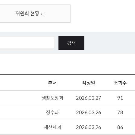
체험장
대금지급정보
공공건축물 석면정보
위원회 현황
거보험
수의계약현황
석면해체일정 및 측정정보
장 개방 지원
제안서 평가결과 공개
생활환경 마을지도
규
계약관련서식
커피찌꺼기 재활용사업
행 조회
공무원사칭사례
가정용 소형감량기 지원사업
산
생활경제
사업
소비자종합정보
부서
작성일
조회수
감면사업
착한가격업소
생활보장과
2026.03.27
91
 센터
서민대부금융
상생장터
징수과
2026.03.26
78
영등포지역상품권
준점
전통시장 및 상점가
재산세과
2026.03.26
86
사회적경제기업