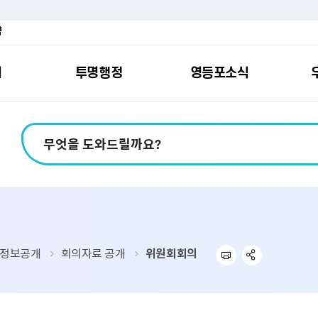
약
여
투명행정
영등포소식
포소개
안내
마당
시책
소식
지
영등포소식지
일자리/교육
분야별민원
칭찬합니다
예산공개
구청안내
영등포간
관내주요
민원신
설문조
정보공
교통
포
스
여권
칭찬합니다
예산서 보기
영등포소식지
조직도
찾아가는 문화강좌
민원상담(국민신
온라인 설문조사
정보공개제도안
홍보자료
교육시설
버스전용차로안
평가
소득
가족관계등록
결산서 보기
어린이소식지
업무찾기
영등포구 강사뱅크
부정불량식품
사전정보공표
기록자료
문화시설
공영주차장
터넷발급민원）
내지도
전입자 맞춤 안내서비스
재정공시
시니어소식지
찾아오시는길
채용정보
환경신문고
조직정보
체육시설
공유주차
기
직변천사
세무
중기지방재정계획
다문화소식지
동주민센터
장애인일자리정보
공익신고
공공데이터 개방
복지시설
대중교통안내
정보공개
회의자료 공개
위원회회의
부동산/지적
기금운용계획
영등포소식지 광고신청
통합 신청사 소개
예산낭비신고센
업무추진비 공개
공유시설
자전거보관대
제
포
명 유래
청소
세입·세출예산 운용현황
규제개혁신고센
상품권 내역 공
교통유발부담금
랑기부제
환경
주민참여예산
회의자료 공개
기업체 교통수요