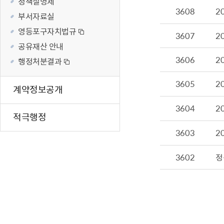
정책실명제
3608
재난·안전시
2
부서자료실
빗물펌프장 현
영등포구자치법규
3607
2
양수기 사용방
공유재산 안내
영등포통합관
3606
2
행정처분결과
풍수해·지진
3605
구민생활안전
2
계약정보공개
3604
2
적극행정
3603
2
3602
정