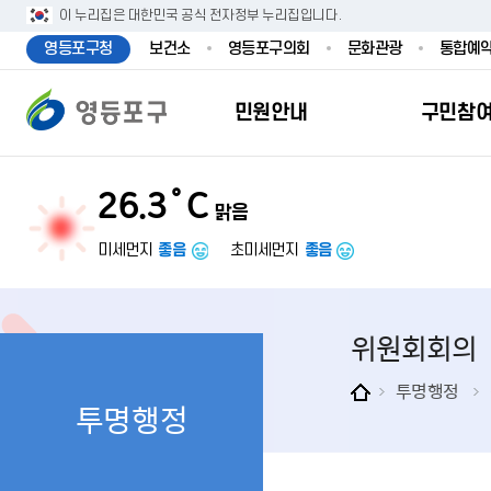
본문 바로가기
주메뉴 바로가기
이 누리집은 대한민국 공식 전자정부 누리집입니다.
영등포구청
보건소
영등포구의회
문화관광
통합예
민원안내
구민참
26.3˚C
맑음
민원안내
구민참여
투명행정
영등포소식
우리구소개
분야별정보
영등
민원
참여
주요
새
복
미세먼지
좋음
초미세먼지
좋음
민원서식
구민제안
달라지는 영등
우리구소식
일반현황
맞춤복지서비
자주하는질문
업무계획 및 
고시공고
영등포 인구
기초생활·저
위원회회의
정부24（인
채용정보
영등포구 관
임신출산보육
무인민원발급
보도자료
영등포구 조
아동·청소년
투명행정
투명행정
민원후견인제
영등포사진관
지역특성
노인복지
사전심사청구
아카이브영등
동 명칭 및 지
장애인 복지
고향사
어디서나민원
영등포구보
영등포발자취
여성복지