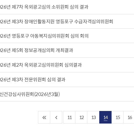
설물
026년 제7차 옥외광고심의 소위원회 심의 결과
서울영등포 공공주택사업
영등포구 부동
황
대선제분 일대 도시정비형 재
개업공인중개사
026년 제3차 장애인활동지원 영등포구 수급자격심의위원회
개발사업
법
토지거래허가
문래동도시환경정비사업
제센터
026년 영등포구 아동복지심의위원회 심의 회의
재정비촉진사업
재해보험
주거환경관리사업
보험
026년 제5회 정보공개심의회 개최결과
서울시 정비사업 정보몽땅
026년 제2차 옥외광고심의위원회 심의결과
공동주택 관리정보
관리사무소 시스템
026년 제3차 전문위원회 심의 결과
공동주택 이행하자보증보험
서울도시공간포털
신건강심사위원회(2026년3월)
자료실
11
12
13
14
15
16