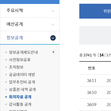
폐업신고원스
타기관소식
영등포상징물
기타복지
고향사랑기부
주요시책
위원
편리한 민원제
카카오톡 알
영등포통계
복지시설 및 
기부하기
체류지변경및
영등포구 수
복지도움
예산공개
화요 저녁 민
맞춤형복지행
구술 및 전화 
국가자격응시
정보공개
민원실 실시간
청년 오운완 
정보공개제도안내
재난
적극
총
3741
개 [
14
/ 3
사전정보공표
제도소개
재난상황알림
조직정보
번호
적극행정 지
민방위
공공데이터 개방
3611
2
소극행정 예방
안전생활상식
업무추진비 공개
적극행정공무
재난유형별 
상품권 내역 공개
3610
2
적극행정 알림
생애주기별 맞
회의자료 공개
안전점검의 날
감사활동 공개
3609
2
재난위험신고