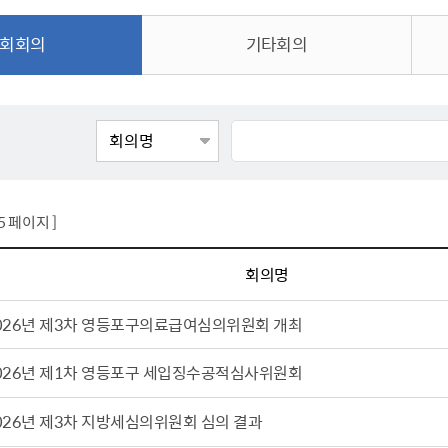
톱서비스
건축/주택
주민참여방
감사활동 공개
자전거 교통안전
제 안내
회회의
기타회의
도
림신청
단체
차량/주차/도로
보조사업 공시
정책실명제
영등포구민 자전
거소이전신고
상실적
부서자료실
건축물 부설주차
사업
원처리
정책자
영등포구자치법
자동차 무보험 운
신청 민원
료지원
공유재산 안내
 대기현황
프로젝트
행정처분결과
/안전
행정
도시/주택
부동
75 페이지 ]
재개발
도로명주소 부여
회의명
원제도
재건축
청년 중개보수 
026년 제3차 영등포구의료급여심의위원회 개최
재개발·재건축 상담센터
불법중개행위신고
원 주민추천
행동요령
지역주택조합
전월세정보마당
026년 제1차 영등포구 세입징수공적심사위원회
춤 안전교육
소규모주택정비사업
토지등급열람
지구단위계획
영등포구 측량기
026년 제3차 지방세심의위원회 심의 결과
2040도시기본계획
바뀐지번 찾기