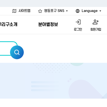
사이트맵
영등포구 SNS
Language
우리구소개
분야별정보
로그인
회원가입
행물
시설
고
사
개
청년 행정체험단
행정서비스헌장
계약정보공개
친선결연도시
그림이야기
환경
문고)
내
내
헌장제
신청안내
계약참여 절차안내
카드뉴스
국내
환경소식
헌장운영현황
신청하기
부서별 발주분야
국외
영등포환경현황
공통이행기준
신청확인
입찰공고
우호협력도시
오존발령안내
개별이행기준
개찰결과
친선도시 할인혜택
먼지예보경보제
터
연간발주계획
미세먼지 비상저감 조치
터
개
전체계약정보
에코마일리지
관리 안내
하도급계약정보
청소민원