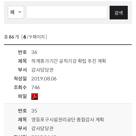
게시물검색
검색항목선택
검색어 입력
총
86
개 [
6
/ 9 페이지 ]
번호
36
제목
하계휴가기간 공직기강 확립 추진 계획
부서
감사담당관
작성일
2019.08.06
조회수
746
파일
번호
35
제목
영등포구시설관리공단 종합감사 계획
부서
감사담당관