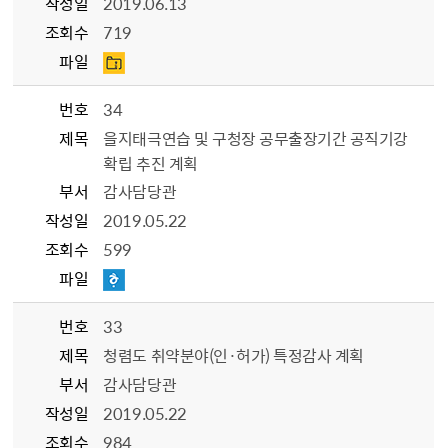
작성일
2019.06.13
조회수
719
파일
번호
34
제목
을지태극연습 및 구청장 공무출장기간 공직기강
확립 추진 계획
부서
감사담당관
작성일
2019.05.22
조회수
599
파일
번호
33
제목
청렴도 취약분야(인·허가) 특정감사 계획
부서
감사담당관
작성일
2019.05.22
조회수
984