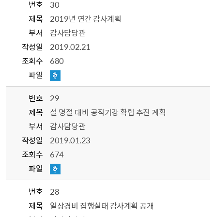
번호
30
제목
2019년 연간 감사계획
부서
감사담당관
작성일
2019.02.21
조회수
680
파일
번호
29
제목
설 명절 대비 공직기강 확립 추진 계획
부서
감사담당관
작성일
2019.01.23
조회수
674
파일
번호
28
제목
일상경비 집행실태 감사계획 공개