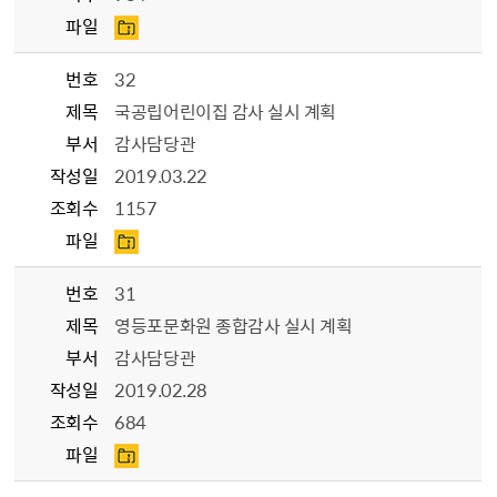
파일
번호
32
제목
국공립어린이집 감사 실시 계획
부서
감사담당관
작성일
2019.03.22
조회수
1157
파일
번호
31
제목
영등포문화원 종합감사 실시 계획
부서
감사담당관
작성일
2019.02.28
조회수
684
파일