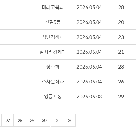
템
중소기업 창업지원센터 운영
미래교육과
2026.05.04
28
산정보광장
중소기업지원
신길5동
2026.05.04
20
 자율점검
공장 현황
맞춤형입찰정보
청년정책과
2026.05.04
23
담배소매인 지정 사전컨설팅
일자리경제과
2026.05.04
21
징수과
2026.05.04
28
주차문화과
2026.05.04
26
영등포동
2026.05.03
29
27
28
29
30