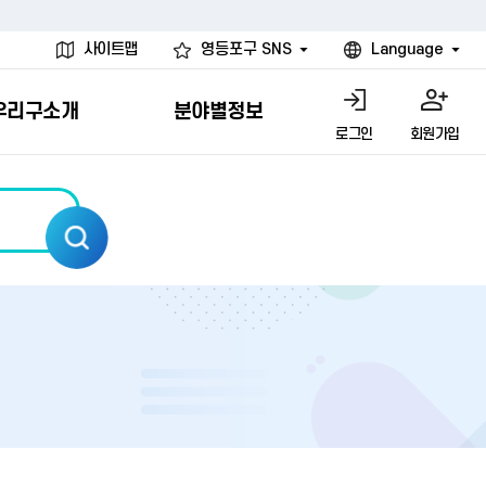
사이트맵
영등포구 SNS
Language
우리구소개
분야별정보
로그인
회원가입
행물
시설
고
사
개
청년 행정체험단
행정서비스헌장
계약정보공개
친선결연도시
그림이야기
환경
문고)
내
내
헌장제
신청안내
계약참여 절차안내
카드뉴스
국내
환경소식
헌장운영현황
신청하기
부서별 발주분야
국외
영등포환경현황
공통이행기준
신청확인
입찰공고
우호협력도시
오존발령안내
개별이행기준
개찰결과
친선도시 할인혜택
먼지예보경보제
터
연간발주계획
미세먼지 비상저감 조치
터
개
전체계약정보
에코마일리지
관리 안내
하도급계약정보
청소민원