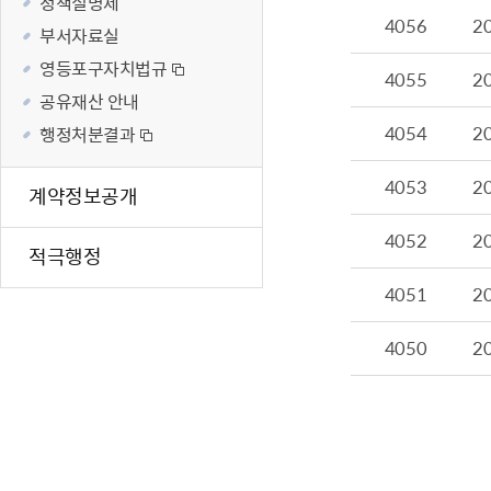
정책실명제
재난·안전시
4056
2
부서자료실
빗물펌프장 현
영등포구자치법규
4055
2
양수기 사용방
공유재산 안내
영등포통합관
4054
2
행정처분결과
풍수해·지진
구민생활안전
4053
2
계약정보공개
4052
2
적극행정
4051
2
4050
2