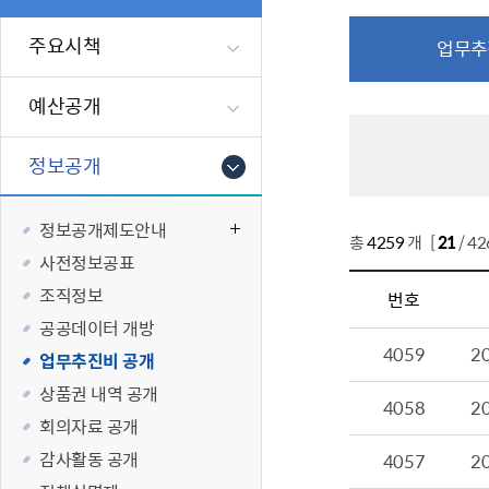
폐업신고원스
타기관소식
영등포상징물
기타복지
고향사랑기부
주요시책
업무추
편리한 민원제
카카오톡 알
영등포통계
복지시설 및 
기부하기
체류지변경및
영등포구 수
복지도움
예산공개
화요 저녁 민
맞춤형복지행
구술 및 전화 
국가자격응시
정보공개
민원실 실시간
청년 오운완 
정보공개제도안내
재난
적극
총
4259
개 [
21
/ 4
사전정보공표
제도소개
재난상황알림
조직정보
번호
적극행정 지
민방위
공공데이터 개방
4059
2
소극행정 예방
안전생활상식
업무추진비 공개
적극행정공무
재난유형별 
상품권 내역 공개
4058
2
적극행정 알림
생애주기별 맞
회의자료 공개
안전점검의 날
감사활동 공개
4057
2
재난위험신고