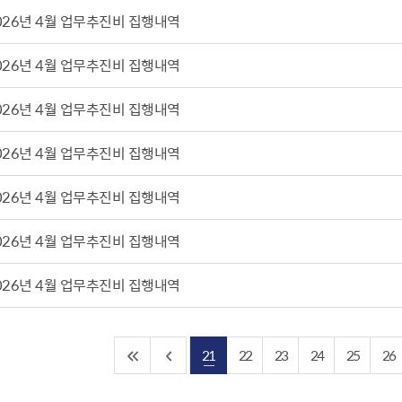
설물
서울영등포 공공주택사업
관리사무소 시스
026년 4월 업무추진비 집행내역
황
대선제분 일대 도시정비형 재
영등포구 부동
026년 4월 업무추진비 집행내역
개발사업
법
개업공인중개사
문래동도시환경정비사업
제센터
토지거래허가
026년 4월 업무추진비 집행내역
재정비촉진사업
재해보험
주거환경관리사업
보험
026년 4월 업무추진비 집행내역
서울시 정비사업 정보몽땅
026년 4월 업무추진비 집행내역
공동주택 이행하자보증보험
공동주택 관리정보
026년 4월 업무추진비 집행내역
서울도시공간포털
자료실
026년 4월 업무추진비 집행내역
21
22
23
24
25
26