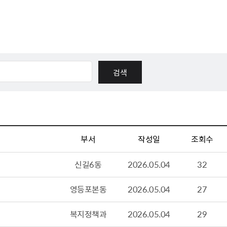
체험장
대금지급정보
공공건축물 석면정보
거보험
수의계약현황
석면해체일정 및 측정정보
장 개방 지원
제안서 평가결과 공개
생활환경 마을지도
규
계약관련서식
커피찌꺼기 재활용사업
행 조회
공무원사칭사례
가정용 소형감량기 지원사업
산
생활경제
사업
소비자종합정보
부서
작성일
조회수
감면사업
착한가격업소
신길6동
2026.05.04
32
 센터
서민대부금융
상생장터
영등포본동
2026.05.04
27
영등포지역상품권
준점
전통시장 및 상점가
복지정책과
2026.05.04
29
사회적경제기업