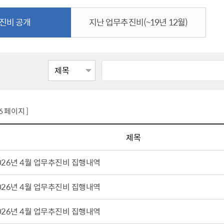
톱서비스
건축/주택
주민참여방
감사활동 공개
자전거 교통안전
제 안내
진비 공개
지난 업무추진비(~19년 12월)
도
림신청
단체
차량/주차/도로
보조사업 공시
정책실명제
영등포구민 자전
거소이전신고
상실적
부서자료실
건축물 부설주차
사업
원처리
정책자
영등포구자치법
자동차 무보험 운
신청 민원
료지원
공유재산 안내
 대기현황
프로젝트
행정처분결과
/안전
행정
도시/주택
부동
26 페이지 ]
재개발
도로명주소 부여
제목
원제도
재건축
청년 중개보수 
026년 4월 업무추진비 집행내역
재개발·재건축 상담센터
불법중개행위신고
원 주민추천
행동요령
지역주택조합
전월세정보마당
026년 4월 업무추진비 집행내역
춤 안전교육
소규모주택정비사업
토지등급열람
지구단위계획
영등포구 측량기
026년 4월 업무추진비 집행내역
2040도시기본계획
바뀐지번 찾기