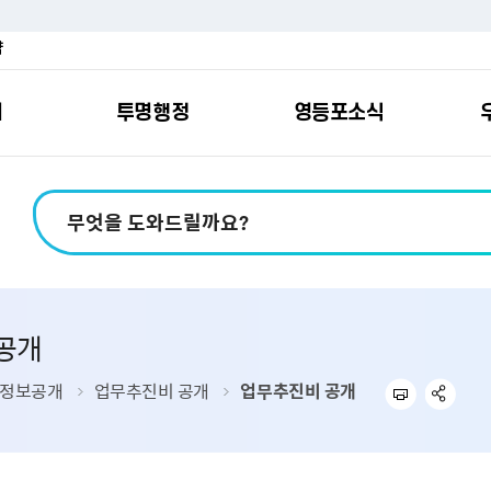
약
여
투명행정
영등포소식
포소개
안내
마당
시책
소식
지
영등포소식지
일자리/교육
분야별민원
칭찬합니다
예산공개
구청안내
영등포간
관내주요
민원신
설문조
정보공
교통
포
스
여권
칭찬합니다
예산서 보기
영등포소식지
조직도
찾아가는 문화강좌
민원상담(국민신
온라인 설문조사
정보공개제도안
홍보자료
교육시설
버스전용차로안
평가
소득
가족관계등록
결산서 보기
어린이소식지
업무찾기
영등포구 강사뱅크
부정불량식품
사전정보공표
기록자료
문화시설
공영주차장
공개
터넷발급민원）
내지도
전입자 맞춤 안내서비스
재정공시
시니어소식지
찾아오시는길
채용정보
환경신문고
조직정보
체육시설
공유주차
기
직변천사
세무
중기지방재정계획
다문화소식지
동주민센터
장애인일자리정보
공익신고
공공데이터 개방
복지시설
대중교통안내
정보공개
업무추진비 공개
업무추진비 공개
부동산/지적
기금운용계획
영등포소식지 광고신청
통합 신청사 소개
예산낭비신고센
업무추진비 공개
공유시설
자전거보관대
제
포
명 유래
청소
세입·세출예산 운용현황
규제개혁신고센
상품권 내역 공
교통유발부담금
랑기부제
환경
주민참여예산
회의자료 공개
기업체 교통수요