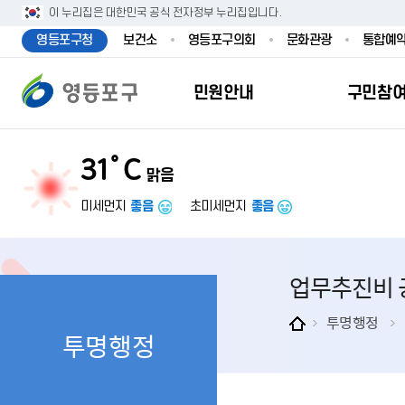
본문 바로가기
주메뉴 바로가기
이 누리집은 대한민국 공식 전자정부 누리집입니다.
영등포구청
보건소
영등포구의회
문화관광
통합예
민원안내
구민참
31˚C
맑음
민원안내
구민참여
투명행정
영등포소식
우리구소개
분야별정보
영등
민원
참여
주요
새
복
미세먼지
좋음
초미세먼지
좋음
민원서식
구민제안
달라지는 영등
우리구소식
일반현황
맞춤복지서비
자주하는질문
업무계획 및 
고시공고
영등포 인구
기초생활·저
업무추진비 
정부24（인
채용정보
영등포구 관
임신출산보육
무인민원발급
보도자료
영등포구 조
아동·청소년
투명행정
투명행정
민원후견인제
영등포사진관
지역특성
노인복지
사전심사청구
아카이브영등
동 명칭 및 지
장애인 복지
고향사
어디서나민원
영등포구보
영등포발자취
여성복지