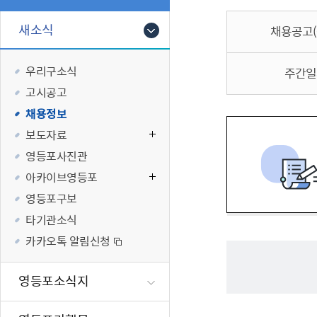
폐업신고원스
타기관소식
영등포상징물
기타복지
고향사랑기부
새소식
채용공고
편리한 민원제
카카오톡 알
영등포통계
복지시설 및 
기부하기
체류지변경및
영등포구 수
복지도움
우리구소식
주간일
화요 저녁 민
맞춤형복지행
고시공고
구술 및 전화 
국가자격응시
채용정보
민원실 실시간
청년 오운완 
보도자료
재난
적극
영등포사진관
아카이브영등포
제도소개
재난상황알림
영등포구보
적극행정 지
민방위
타기관소식
소극행정 예방
안전생활상식
카카오톡 알림신청
적극행정공무
재난유형별 
적극행정 알림
생애주기별 맞
영등포소식지
안전점검의 날
재난위험신고