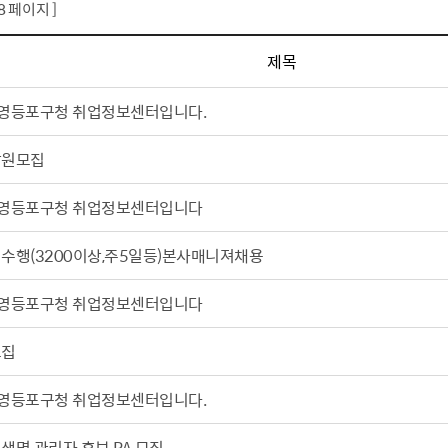
08 페이지 ]
설물
서울영등포 공공주택사업
영등포구 부동
황
대선제분 일대 도시정비형 재
개업공인중개사
제목
개발사업
법
토지거래허가
문래동도시환경정비사업
제센터
영등포구청 취업정보센터입니다.
재정비촉진사업
재해보험
담원모집
주거환경관리사업
보험
서울시 정비사업 정보몽땅
영등포구청 취업정보센터입니다
공동주택 관리정보
관리사무소 시스템
수행(3200이상,주5일등)본사매니져채용
공동주택 이행하자보증보험
영등포구청 취업정보센터입니다
서울도시공간포털
자료실
모집
영등포구청 취업정보센터입니다.
생명 관리자 후보 PA 모집