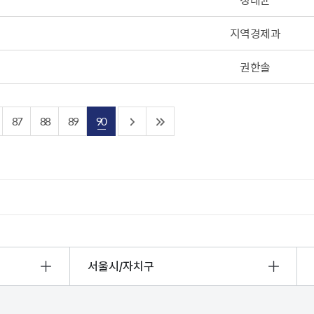
지역경제과
권한솔
87
88
89
90
서울시/자치구