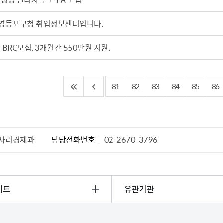
영등포구청 취업정보센터입니다.
BRC모집. 3개월간 550만원 지원.
81
82
83
84
85
86
자리경제과
담당전화번호
02-2670-3796
이트
유관기관