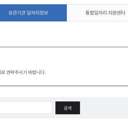
체험장
대금지급정보
공공건축물 석면정보
유관기관 일자리정보
통합일자리 지원센터
거보험
수의계약현황
석면해체일정 및 측정정보
장 개방 지원
제안서 평가결과 공개
생활환경 마을지도
규
계약관련서식
커피찌꺼기 재활용사업
행 조회
공무원사칭사례
가정용 소형감량기 지원사업
산
생활경제
)로 연락주시기 바랍니다.
사업
소비자종합정보
감면사업
착한가격업소
 센터
서민대부금융
상생장터
영등포지역상품권
준점
전통시장 및 상점가
사회적경제기업