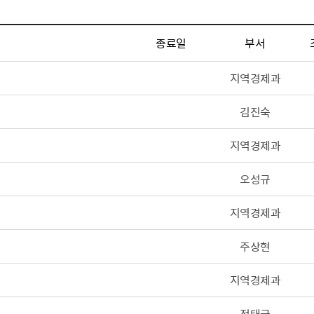
산정보광장
중소기업 창업지원센터 운영
 자율점검
중소기업지원
종료일
부서
공장 현황
맞춤형입찰정보
지역경제과
담배소매인 지정 사전컨설팅
김진숙
지역경제과
오성규
지역경제과
주상현
지역경제과
정태균