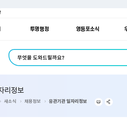
약
여
투명행정
영등포소식
포소개
안내
마당
시책
소식
지
영등포소식지
일자리/교육
분야별민원
칭찬합니다
예산공개
구청안내
영등포간
관내주요
민원신
설문조
정보공
교통
포
스
여권
칭찬합니다
예산서 보기
영등포소식지
조직도
찾아가는 문화강좌
민원상담(국민신
온라인 설문조사
정보공개제도안
홍보자료
교육시설
버스전용차로안
평가
소득
가족관계등록
결산서 보기
어린이소식지
업무찾기
영등포구 강사뱅크
부정불량식품
사전정보공표
기록자료
문화시설
공영주차장
자리정보
터넷발급민원）
내지도
전입자 맞춤 안내서비스
재정공시
시니어소식지
찾아오시는길
채용정보
환경신문고
조직정보
체육시설
공유주차
기
직변천사
세무
중기지방재정계획
다문화소식지
동주민센터
장애인일자리정보
공익신고
공공데이터 개방
복지시설
대중교통안내
새소식
채용정보
유관기관 일자리정보
부동산/지적
기금운용계획
영등포소식지 광고신청
통합 신청사 소개
예산낭비신고센
업무추진비 공개
공유시설
자전거보관대
제
포
명 유래
청소
세입·세출예산 운용현황
규제개혁신고센
상품권 내역 공
교통유발부담금
랑기부제
환경
주민참여예산
회의자료 공개
기업체 교통수요