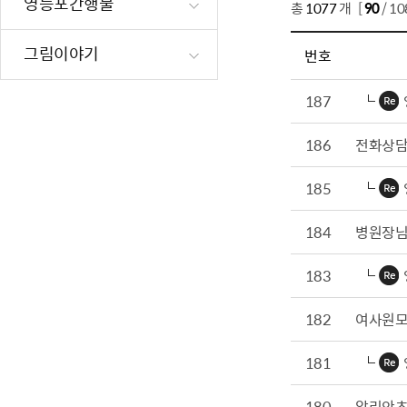
영등포간행물
총
1077
개 [
90
/ 1
재난·안전시
빗물펌프장 현
그림이야기
번호
양수기 사용방
영등포통합관
187
풍수해·지진
186
전화상
구민생활안전
185
184
병원장님
183
182
여사원
181
180
알리안츠