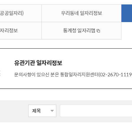
톱서비스
건축/주택
주민참여방
감사활동 공개
자전거 교통안전
제 안내
(공공일자리)
우리동네 일자리정보
도
림신청
단체
차량/주차/도로
보조사업 공시
정책실명제
영등포구민 자전
거소이전신고
상실적
부서자료실
건축물 부설주차
사업
자리정보
통계청 일자리맵
원처리
정책자
영등포구자치법
자동차 무보험 운
신청 민원
료지원
공유재산 안내
 대기현황
프로젝트
행정처분결과
유관기관 일자리정보
/안전
행정
도시/주택
부동
문의사항이 있으신 분은 통합일자리지원센터(02-2670-1119
재개발
도로명주소 부여
원제도
재건축
청년 중개보수 
재개발·재건축 상담센터
불법중개행위신고
원 주민추천
행동요령
지역주택조합
전월세정보마당
춤 안전교육
소규모주택정비사업
토지등급열람
지구단위계획
영등포구 측량기
2040도시기본계획
바뀐지번 찾기