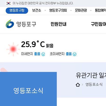
본문 바로가기
주메뉴 바로가기
이 누리집은 대한민국 공식 전자정부 누리집입니다.
영등포구청
보건소
영등포구의회
문화관광
통합예
민원안내
구민참
25.9˚C
맑음
민원안내
구민참여
투명행정
영등포소식
우리구소개
분야별정보
영등
민원
참여
주요
새
복
미세먼지
좋음
초미세먼지
좋음
민원서식
구민제안
달라지는 영등
우리구소식
일반현황
맞춤복지서비
자주하는질문
업무계획 및 
고시공고
영등포 인구
기초생활·저
유관기관 일
정부24（인
채용정보
영등포구 관
임신출산보육
무인민원발급
보도자료
영등포구 조
아동·청소년
영등포소식
영등포소식
민원후견인제
영등포사진관
지역특성
노인복지
사전심사청구
아카이브영등
동 명칭 및 지
장애인 복지
고향사
어디서나민원
영등포구보
영등포발자취
여성복지