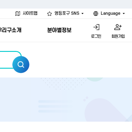
사이트맵
영등포구 SNS
Language
우리구소개
분야별정보
로그인
회원가입
행물
시설
고
사
개
청년 행정체험단
행정서비스헌장
계약정보공개
친선결연도시
그림이야기
환경
문고)
내
내
헌장제
신청안내
계약참여 절차안내
카드뉴스
국내
환경소식
헌장운영현황
신청하기
부서별 발주분야
국외
영등포환경현황
공통이행기준
신청확인
입찰공고
우호협력도시
오존발령안내
개별이행기준
개찰결과
친선도시 할인혜택
먼지예보경보제
터
연간발주계획
미세먼지 비상저감 조치
터
개
전체계약정보
에코마일리지
관리 안내
하도급계약정보
청소민원