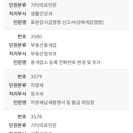
민원분류
기타의료민원
처리부서
생활건강과
민원명
표본감시감염병 신고서(성매개감염병)
번호
3580
민원분류
부동산중개업
처리부서
부동산정보과
민원명
중개업소 등록 전화번호 변경 및 추가
번호
3579
민원분류
지방세
처리부서
징수과
민원명
지방세납세증명서 등 발급 위임장
번호
3578
민원분류
기타의료민원