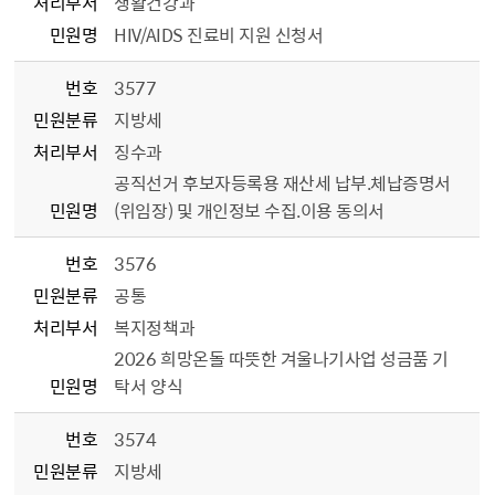
처리부서
생활건강과
민원명
HIV/AIDS 진료비 지원 신청서
번호
3577
민원분류
지방세
처리부서
징수과
공직선거 후보자등록용 재산세 납부.체납증명서
민원명
(위임장) 및 개인정보 수집.이용 동의서
번호
3576
민원분류
공통
처리부서
복지정책과
2026 희망온돌 따뜻한 겨울나기사업 성금품 기
민원명
탁서 양식
번호
3574
민원분류
지방세