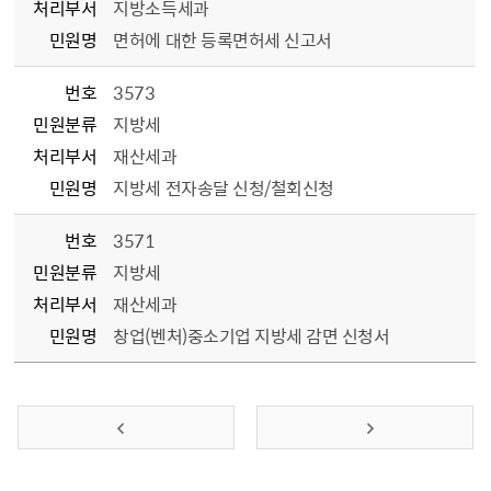
처리부서
지방소득세과
민원명
면허에 대한 등록면허세 신고서
번호
3573
민원분류
지방세
처리부서
재산세과
민원명
지방세 전자송달 신청/철회신청
번호
3571
민원분류
지방세
처리부서
재산세과
민원명
창업(벤처)중소기업 지방세 감면 신청서
이전 페이지
다음 페이지