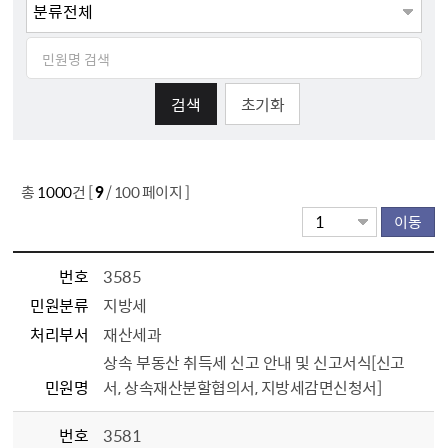
민원명
초기화
총
1000
건 [
9
/ 100 페이지 ]
번호
3585
민원분류
지방세
처리부서
재산세과
상속 부동산 취득세 신고 안내 및 신고서식[신고
민원명
서, 상속재산분할협의서, 지방세감면신청서]
번호
3581