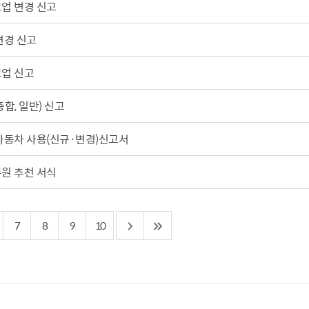
업 변경 신고
산정보광장
중소기업 창업지원센터 운영
 자율점검
중소기업지원
변경 신고
공장 현황
업 신고
맞춤형입찰정보
담배소매인 지정 사전컨설팅
합, 일반) 신고
자동차 사용(신규·변경)신고서
원 추천 서식
7
8
9
10