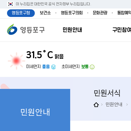
본문 바로가기
주메뉴 바로가기
이 누리집은 대한민국 공식 전자정부 누리집입니다.
영등포구청
보건소
영등포구의회
문화관광
통합예
민원안내
구민참
31.5˚C
맑음
민원안내
구민참여
투명행정
영등포소식
우리구소개
분야별정보
영등
민원
참여
주요
새
복
미세먼지
좋음
초미세먼지
보통
민원서식
구민제안
달라지는 영등
우리구소식
일반현황
맞춤복지서비
자주하는질문
업무계획 및 
고시공고
영등포 인구
기초생활·저
민원서식
정부24（인
채용정보
영등포구 관
임신출산보육
무인민원발급
보도자료
영등포구 조
아동·청소년
민원안내
민원안내
민원후견인제
영등포사진관
지역특성
노인복지
사전심사청구
아카이브영등
동 명칭 및 지
장애인 복지
고향사
어디서나민원
영등포구보
영등포발자취
여성복지