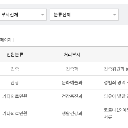
톱서비스
건축/주택
주민참여방
감사활동 공개
자전거 교통안전
제 안내
도
림신청
단체
차량/주차/도로
보조사업 공시
정책실명제
영등포구민 자전
거소이전신고
상실적
부서자료실
건축물 부설주차
사업
원처리
정책자
영등포구자치법
자동차 무보험 운
신청 민원
료지원
공유재산 안내
0 페이지 ]
 대기현황
프로젝트
행정처분결과
민원분류
처리부서
/안전
행정
도시/주택
부동
건축
건축과
건축위원회 심의
재개발
도로명주소 부여
관광
문화예술과
성범죄 경력 
원제도
재건축
청년 중개보수 
재개발·재건축 상담센터
불법중개행위신고
기타의료민원
건강증진과
영유아 발달 
원 주민추천
행동요령
지역주택조합
전월세정보마당
춤 안전교육
소규모주택정비사업
토지등급열람
코로나19 예
기타의료민원
생활건강과
서류
지구단위계획
영등포구 측량기
2040도시기본계획
바뀐지번 찾기