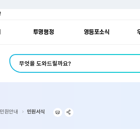
약
여
투명행정
영등포소식
포소개
안내
마당
시책
소식
지
영등포소식지
일자리/교육
분야별민원
칭찬합니다
예산공개
구청안내
영등포간
관내주요
민원신
설문조
정보공
교통
포
스
여권
칭찬합니다
예산서 보기
영등포소식지
조직도
찾아가는 문화강좌
민원상담(국민신
온라인 설문조사
정보공개제도안
홍보자료
교육시설
버스전용차로안
평가
소득
가족관계등록
결산서 보기
어린이소식지
업무찾기
영등포구 강사뱅크
부정불량식품
사전정보공표
기록자료
문화시설
공영주차장
터넷발급민원）
내지도
전입자 맞춤 안내서비스
재정공시
시니어소식지
찾아오시는길
채용정보
환경신문고
조직정보
체육시설
공유주차
기
직변천사
세무
중기지방재정계획
다문화소식지
동주민센터
장애인일자리정보
공익신고
공공데이터 개방
복지시설
대중교통안내
민원안내
민원서식
부동산/지적
기금운용계획
영등포소식지 광고신청
통합 신청사 소개
예산낭비신고센
업무추진비 공개
공유시설
자전거보관대
제
포
명 유래
청소
세입·세출예산 운용현황
규제개혁신고센
상품권 내역 공
교통유발부담금
랑기부제
환경
주민참여예산
회의자료 공개
기업체 교통수요