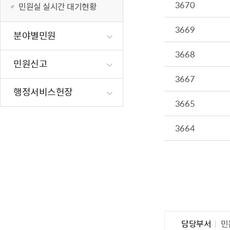
3670
민원실 실시간 대기현황
재난·안전시
빗물펌프장 현
3669
분야별민원
양수기 사용방
3668
영등포통합관
민원신고
풍수해·지진
3667
구민생활안전
행정서비스헌장
3665
3664
담당부서
민