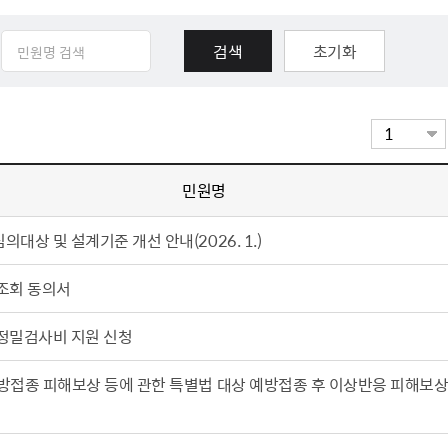
체험장
대금지급정보
공공건축물 석면정보
거보험
수의계약현황
석면해체일정 및 측정정보
초기화
장 개방 지원
제안서 평가결과 공개
생활환경 마을지도
규
계약관련서식
커피찌꺼기 재활용사업
행 조회
공무원사칭사례
가정용 소형감량기 지원사업
민원명
산
생활경제
대상 및 설계기준 개선 안내(2026. 1.)
사업
소비자종합정보
조회 동의서
감면사업
착한가격업소
 센터
서민대부금융
정밀검사비 지원 신청
상생장터
영등포지역상품권
방접종 피해보상 등에 관한 특별법 대상 예방접종 후 이상반응 피해보상
준점
전통시장 및 상점가
사회적경제기업