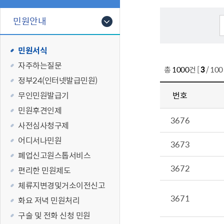
폐업신고원스
타기관소식
영등포상징물
기타복지
고향사랑기부
민원안내
편리한 민원제
카카오톡 알
영등포통계
복지시설 및 
기부하기
체류지변경및
영등포구 수
복지도움
민원서식
화요 저녁 민
맞춤형복지행
자주하는질문
구술 및 전화 
국가자격응시
총
1000
건 [
3
/ 10
정부24（인터넷발급민원）
민원실 실시간
청년 오운완 
무인민원발급기
번호
재난
적극
민원후견인제
3676
사전심사청구제
제도소개
재난상황알림
어디서나민원
3673
적극행정 지
민방위
폐업신고원스톱서비스
소극행정 예방
안전생활상식
3672
편리한 민원제도
적극행정공무
재난유형별 
체류지변경및거소이전신고
적극행정 알림
생애주기별 맞
3671
화요 저녁 민원처리
안전점검의 날
구술 및 전화 신청 민원
재난위험신고