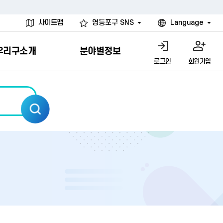
사이트맵
영등포구 SNS
Language
우리구소개
분야별정보
로그인
회원가입
행물
시설
고
사
개
청년 행정체험단
행정서비스헌장
계약정보공개
친선결연도시
그림이야기
환경
문고)
내
내
헌장제
신청안내
계약참여 절차안내
카드뉴스
국내
환경소식
헌장운영현황
신청하기
부서별 발주분야
국외
영등포환경현황
공통이행기준
신청확인
입찰공고
우호협력도시
오존발령안내
개별이행기준
개찰결과
친선도시 할인혜택
먼지예보경보제
터
연간발주계획
미세먼지 비상저감 조치
터
개
전체계약정보
에코마일리지
관리 안내
하도급계약정보
청소민원