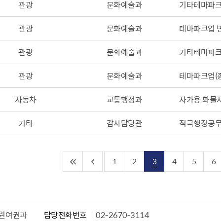
관광
문화예술과
기타테마파크
설물
서울영등포 공공주택사업
영등포구 부동
황
대선제분 일대 도시정비형 재
개업공인중개사
관광
문화예술과
테마파크업 
개발사업
법
토지거래허가
문래동도시환경정비사업
관광
문화예술과
기타테마파크
제센터
재정비촉진사업
재해보험
관광
문화예술과
테마파크업(종
주거환경관리사업
보험
서울시 정비사업 정보몽땅
자동차
교통행정과
자가용 화물
공동주택 관리정보
기타
관리사무소 시스템
감사담당관
적극행정공무
공동주택 이행하자보증보험
서울도시공간포털
1
2
3
4
5
6
자료실
원여권과
담당전화번호
02-2670-3114