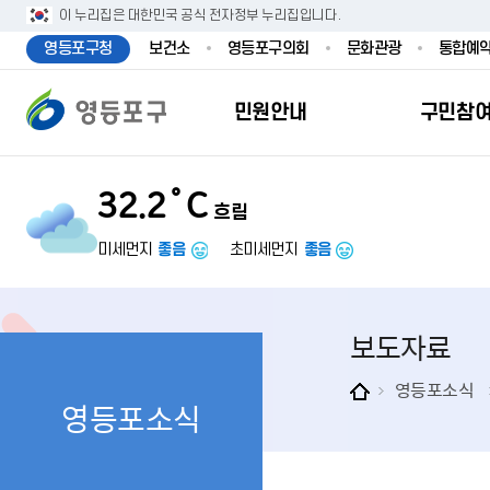
본문 바로가기
주메뉴 바로가기
이 누리집은 대한민국 공식 전자정부 누리집입니다.
영등포구청
보건소
영등포구의회
문화관광
통합예
민원안내
구민참
32.2˚C
흐림
민원안내
구민참여
투명행정
영등포소식
우리구소개
분야별정보
영등
민원
참여
주요
새
복
미세먼지
좋음
초미세먼지
좋음
민원서식
구민제안
달라지는 영등
우리구소식
일반현황
맞춤복지서비
자주하는질문
업무계획 및 
고시공고
영등포 인구
기초생활·저
보도자료
정부24（인
채용정보
영등포구 관
임신출산보육
무인민원발급
보도자료
영등포구 조
아동·청소년
영등포소식
영등포소식
민원후견인제
영등포사진관
지역특성
노인복지
사전심사청구
아카이브영등
동 명칭 및 지
장애인 복지
고향사
어디서나민원
영등포구보
영등포발자취
여성복지