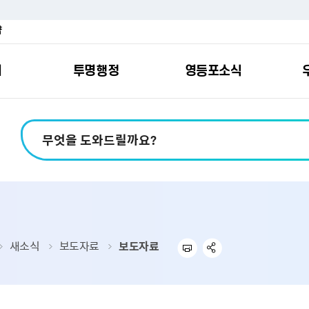
약
여
투명행정
영등포소식
포소개
안내
마당
시책
소식
지
영등포소식지
일자리/교육
분야별민원
칭찬합니다
예산공개
구청안내
영등포간
관내주요
민원신
설문조
정보공
교통
포
스
여권
칭찬합니다
예산서 보기
영등포소식지
조직도
찾아가는 문화강좌
민원상담(국민신
온라인 설문조사
정보공개제도안
홍보자료
교육시설
버스전용차로안
평가
소득
가족관계등록
결산서 보기
어린이소식지
업무찾기
영등포구 강사뱅크
부정불량식품
사전정보공표
기록자료
문화시설
공영주차장
터넷발급민원）
내지도
전입자 맞춤 안내서비스
재정공시
시니어소식지
찾아오시는길
채용정보
환경신문고
조직정보
체육시설
공유주차
기
직변천사
세무
중기지방재정계획
다문화소식지
동주민센터
장애인일자리정보
공익신고
공공데이터 개방
복지시설
대중교통안내
새소식
보도자료
보도자료
부동산/지적
기금운용계획
영등포소식지 광고신청
통합 신청사 소개
예산낭비신고센
업무추진비 공개
공유시설
자전거보관대
제
포
명 유래
청소
세입·세출예산 운용현황
규제개혁신고센
상품권 내역 공
교통유발부담금
랑기부제
환경
주민참여예산
회의자료 공개
기업체 교통수요