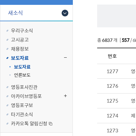
폐업신고원스
타기관소식
영등포상징물
기타복지
고향사랑기부
새소식
편리한 민원제
카카오톡 알
영등포통계
복지시설 및 
기부하기
체류지변경및
영등포구 수
복지도움
우리구소식
화요 저녁 민
맞춤형복지행
고시공고
총
6837
개 [
557
/ 
구술 및 전화 
국가자격응시
채용정보
민원실 실시간
청년 오운완 
번호
보도자료
재난
적극
보도자료
1277
영
언론보도
제도소개
재난상황알림
1276
영
영등포사진관
적극행정 지
민방위
아카이브영등포
소극행정 예방
안전생활상식
1275
영
영등포구보
적극행정공무
재난유형별 
타기관소식
1274
제
적극행정 알림
생애주기별 맞
카카오톡 알림신청
안전점검의 날
1273
영
재난위험신고