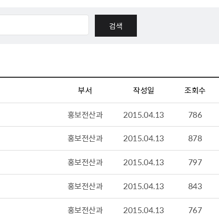
체험장
대금지급정보
공공건축물 석면정보
거보험
수의계약현황
석면해체일정 및 측정정보
장 개방 지원
제안서 평가결과 공개
생활환경 마을지도
규
계약관련서식
커피찌꺼기 재활용사업
행 조회
공무원사칭사례
가정용 소형감량기 지원사업
부서
작성일
조회수
산
생활경제
홍보전산과
2015.04.13
786
사업
소비자종합정보
홍보전산과
2015.04.13
878
감면사업
착한가격업소
 센터
서민대부금융
홍보전산과
2015.04.13
797
상생장터
홍보전산과
2015.04.13
843
영등포지역상품권
준점
전통시장 및 상점가
홍보전산과
2015.04.13
767
사회적경제기업