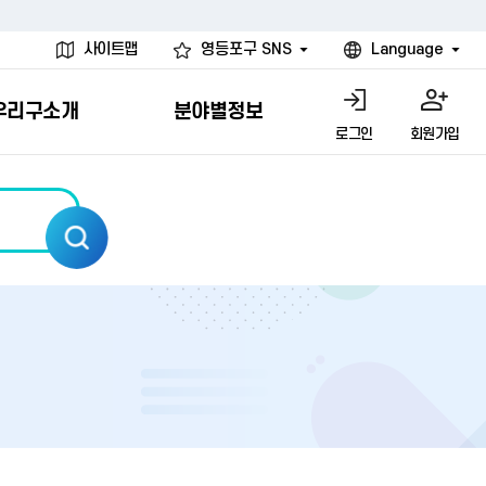
사이트맵
영등포구 SNS
Language
우리구소개
분야별정보
로그인
회원가입
행물
시설
고
사
개
청년 행정체험단
행정서비스헌장
계약정보공개
친선결연도시
그림이야기
환경
문고)
내
내
헌장제
신청안내
계약참여 절차안내
카드뉴스
국내
환경소식
헌장운영현황
신청하기
부서별 발주분야
국외
영등포환경현황
공통이행기준
신청확인
입찰공고
우호협력도시
오존발령안내
개별이행기준
개찰결과
친선도시 할인혜택
먼지예보경보제
터
연간발주계획
미세먼지 비상저감 조치
터
개
전체계약정보
에코마일리지
관리 안내
하도급계약정보
청소민원