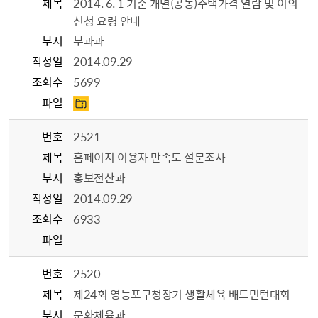
제목
2014. 6. 1 기준 개별(공동)주택가격 열람 및 이의
신청 요령 안내
부서
부과과
작성일
2014.09.29
조회수
5699
파일
번호
2521
제목
홈페이지 이용자 만족도 설문조사
부서
홍보전산과
작성일
2014.09.29
조회수
6933
파일
번호
2520
제목
제24회 영등포구청장기 생활체육 배드민턴대회
부서
문화체육과