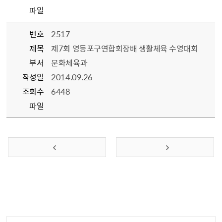
파일
번호
2517
제목
제7회 영등포구연합회장배 생활체육 수영대회
부서
문화체육과
작성일
2014.09.26
조회수
6448
파일
이전 페이지
다음 페이지
담당자 정보1