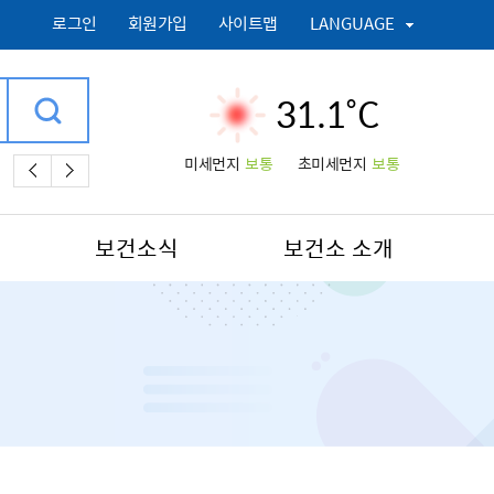
로그인
회원가입
사이트맵
LANGUAGE
31.1˚C
미세먼지
보통
초미세먼지
보통
,
모두휴 休 청소년야영장예약,
모두휴,
여권 수령장소,
토지거래허가,
보건소식
보건소 소개