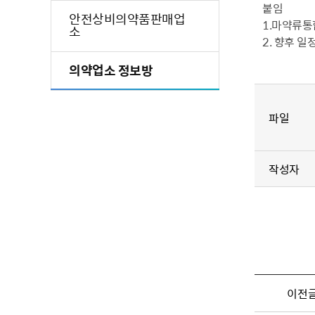
붙임
안전상비의약품판매업
1.마약류통
소
2. 향후 일
의약업소 정보방
파일
작성자
이전