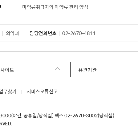
글
마약류취급자의 마약류 관리 양식
서
의약과
담당전화번호
02-2670-4811
 사이트
유관기관
업무찾기
서비스오류신고
-3000（야간, 공휴일/당직실） 팩스 02-2670-3002（당직실）
RVED.