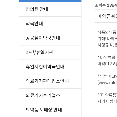
조회수
1964
병의원 안내
마약류 취
약국안내
식품의약품안
공공심야약국안내
위해「마약류
시행규칙」
야간/휴일기관
* 마약류의
마약(‘17.
휴일지킴이약국안내
* 입법예고
의료기기판매업소안내
(www.mf
의료기기수리업소
*「마약류통합
시기 바랍니
의약품 도매상 안내