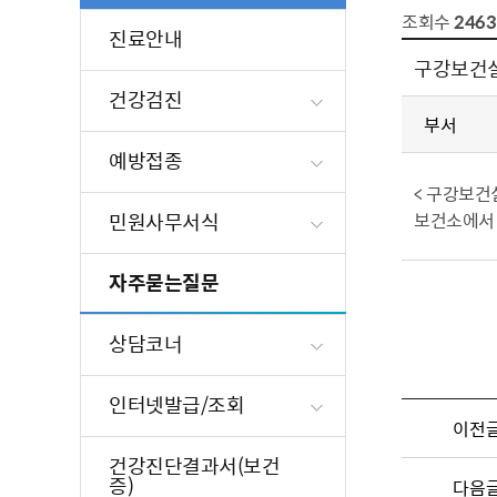
조회수
2463
진료안내
구강보건실
건강검진
부서
예방접종
< 구강보건실
민원사무서식
보건소에서 
자주묻는질문
상담코너
인터넷발급/조회
이전
건강진단결과서(보건
증)
다음