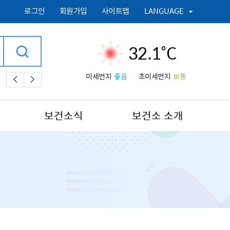
로그인
회원가입
사이트맵
LANGUAGE
32.1˚C
미세먼지
좋음
초미세먼지
보통
거주자,
경부선,
기간제근로자 채용,
동행일자리,
수송버스,
보건소식
보건소 소개