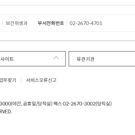
서
보건위생과
부서전화번호
02-2670-4701
 사이트
유관기관
업무찾기
서비스오류신고
-3000（야간, 공휴일/당직실） 팩스 02-2670-3002（당직실）
RVED.