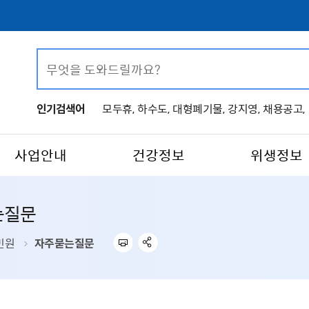
인기검색어
모두휴,
하수도,
대형폐기물,
강지영,
채용공고,
사업안내
건강정보
위생정보
는질문
민원
자주묻는질문