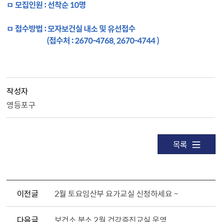
ㅁ 모집인원 : 선착순 10명
ㅁ 접수방법 : 모자보건실 내소 및 유선접수
(접수처 : 2670-4768, 2670-4744 )
작성자
영등포구
목록
이전글
2월 토요임산부 요가교실 신청하세요 ~
다음글
보건소 분소 2월 건강증진교실 운영