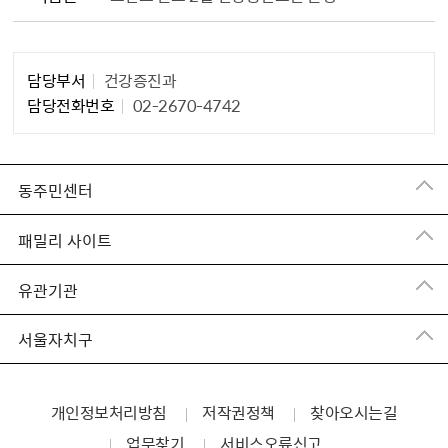
담당부서
건강증진과
담당자 정보1
담당전화번호
02-2670-4742
동주민센터
패밀리 사이트
유관기관
서울자치구
개인정보처리방침
저작권정책
찾아오시는길
업무찾기
서비스오류신고