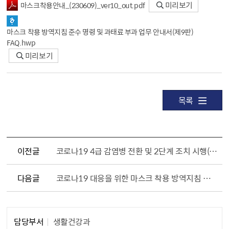
마스크착용안내_（230609）_ver10_out.pdf
미리보기
마스크 착용 방역지침 준수 명령 및 과태료 부과 업무 안내서（제9판）
FAQ.hwp
미리보기
목록
이전글
코로나19 4급 감염병 전환 및 2단계 조치 시행(8월 31일부터)
다음글
코로나19 대응을 위한 마스크 착용 방역지침 준수 행정명령(서울특별시 고시 제2023 - 218호)
담당부서
생활건강과