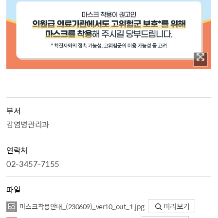
부서
감염병관리과
연락처
02-3457-7155
파일
마스크착용안내_（230609）_ver10_out_1.jpg
미리보기