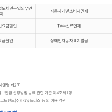
톱서비스
건축/주택
주민참여방
감사활동 공개
자전거 교통안전
제 안내
철도채권구입의무면
자동차개별소비세면제
도
림신청
단체
차량/주차/도로
보조사업 공시
정책실명제
영등포구민 자전
제
거소이전신고
상실적
부서자료실
건축물 부설주차
사업
신요금할인
TV수신료면제
원처리
정책자
영등포구자치법
자동차 무보험 운
신청 민원
료지원
공유재산 안내
요금할인
장애인자동차표지발급
 대기현황
프로젝트
행정처분결과
/안전
행정
도시/주택
부동
재개발
도로명주소 부여
원제도
재건축
청년 중개보수 
재개발·재건축 상담센터
불법중개행위신고
시행령 제2조
원 주민추천
행동요령
지역주택조합
전월세정보마당
보전금 산정방법 등에 관한 기준 제4조제1항
춤 안전교육
소규모주택정비사업
토지등급열람
K브로드밴드(주),LG유플러스 등 의 이용 약관
지구단위계획
영등포구 측량기
2040도시기본계획
바뀐지번 찾기