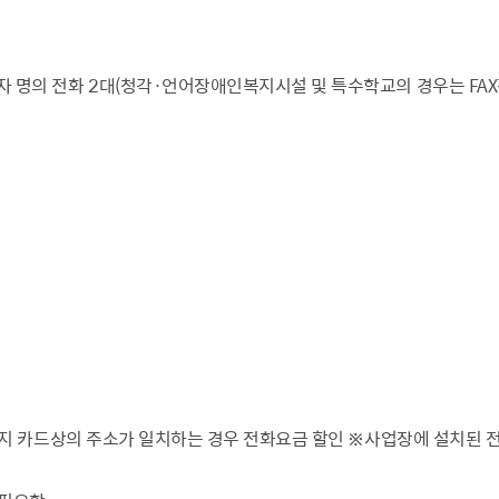
산정보광장
중소기업 창업지원센터 운영
 자율점검
중소기업지원
 명의 전화 2대(청각·언어장애인복지시설 및 특수학교의 경우는 FA
공장 현황
맞춤형입찰정보
담배소매인 지정 사전컨설팅
복지 카드상의 주소가 일치하는 경우 전화요금 할인 ※사업장에 설치된 