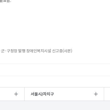
필요함.
시·군·구청장 발행 장애인복지시설 신고증(사본)
서울시/자치구