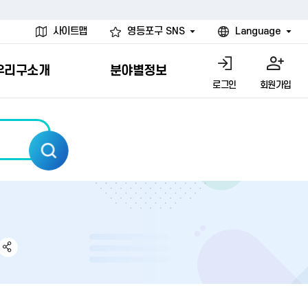
사이트맵
영등포구 SNS
Language
우리구소개
분야별정보
로그인
회원가입
행물
시설
고
사
개
청년 행정체험단
행정서비스헌장
계약정보공개
친선결연도시
그림이야기
환경
문고)
내
내
헌장제
신청안내
계약참여 절차안내
카드뉴스
국내
환경소식
헌장운영현황
신청하기
부서별 발주분야
국외
영등포환경현황
공통이행기준
신청확인
입찰공고
우호협력도시
오존발령안내
개별이행기준
개찰결과
친선도시 할인혜택
먼지예보경보제
터
연간발주계획
미세먼지 비상저감 조치
터
개
전체계약정보
에코마일리지
관리 안내
하도급계약정보
청소민원