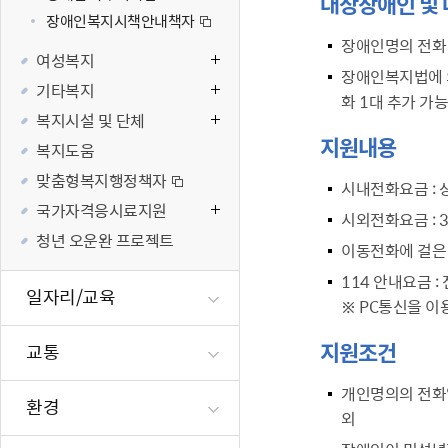
대상장애인 및
장애인복지시책안내책자
재난·안전시
장애인명의 전화
빗물펌프장 현
여성복지
장애인복지법에 
양수기 사용방
기타복지
화 1대 추가 가능
영등포통합관
복지시설 및 단체
풍수해·지진
지원내용
복지도움
구민생활안전
맞춤형복지행정책자
시내전화요금
:
국가자격응시료지원
시외전화요금
:
청년 오운완 프로젝트
이동전화에 걸은
114 안내요금
:
일자리/교육
※ PC통신을 이
지원조건
교통
개인명의의 전화일
환경
외