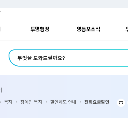
약
여
투명행정
영등포소식
포소개
안내
마당
시책
소식
지
영등포소식지
일자리/교육
분야별민원
칭찬합니다
예산공개
구청안내
영등포간
관내주요
민원신
설문조
정보공
교통
포
스
여권
칭찬합니다
예산서 보기
영등포소식지
조직도
찾아가는 문화강좌
민원상담(국민신
온라인 설문조사
정보공개제도안
홍보자료
교육시설
버스전용차로안
평가
소득
가족관계등록
결산서 보기
어린이소식지
업무찾기
영등포구 강사뱅크
부정불량식품
사전정보공표
기록자료
문화시설
공영주차장
인
터넷발급민원）
내지도
전입자 맞춤 안내서비스
재정공시
시니어소식지
찾아오시는길
채용정보
환경신문고
조직정보
체육시설
공유주차
기
직변천사
세무
중기지방재정계획
다문화소식지
동주민센터
장애인일자리정보
공익신고
공공데이터 개방
복지시설
대중교통안내
복지
장애인 복지
할인제도 안내
전화요금할인
부동산/지적
기금운용계획
영등포소식지 광고신청
통합 신청사 소개
예산낭비신고센
업무추진비 공개
공유시설
자전거보관대
제
포
명 유래
청소
세입·세출예산 운용현황
규제개혁신고센
상품권 내역 공
교통유발부담금
랑기부제
환경
주민참여예산
회의자료 공개
기업체 교통수요