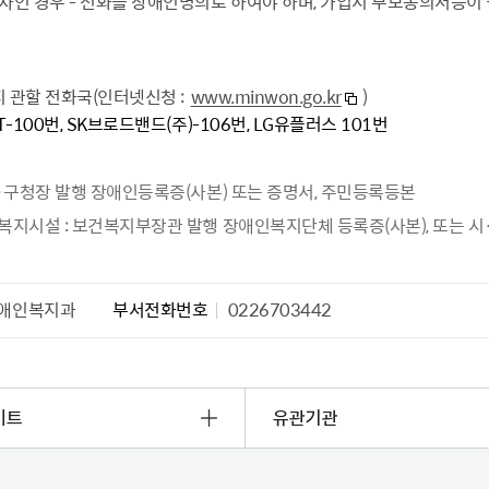
인 경우 - 전화를 장애인명의로 하여야 하며, 가입시 부모동의서등이 
지 관할 전화국(인터넷신청 :
www.minwon.go.kr
)
KT-100번, SK브로드밴드(주)-106번, LG유플러스 101번
군·구청장 발행 장애인등록증(사본) 또는 증명서, 주민등록등본
복지시설 : 보건복지부장관 발행 장애인복지단체 등록증(사본), 또는 
애인복지과
부서전화번호
0226703442
이트
유관기관