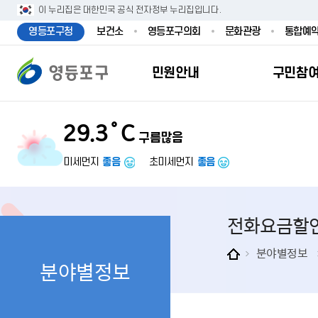
본문 바로가기
주메뉴 바로가기
이 누리집은 대한민국 공식 전자정부 누리집입니다.
영등포구청
보건소
영등포구의회
문화관광
통합예
민원안내
구민참
29.3˚C
구름많음
민원안내
구민참여
투명행정
영등포소식
우리구소개
분야별정보
영등
민원
참여
주요
새
복
미세먼지
좋음
초미세먼지
좋음
민원서식
구민제안
달라지는 영등
우리구소식
일반현황
맞춤복지서비
자주하는질문
업무계획 및 
고시공고
영등포 인구
기초생활·저
전화요금할
정부24（인
채용정보
영등포구 관
임신출산보육
무인민원발급
보도자료
영등포구 조
아동·청소년
분야별정보
분야별정보
민원후견인제
영등포사진관
지역특성
노인복지
사전심사청구
아카이브영등
동 명칭 및 지
장애인 복지
고향사
어디서나민원
영등포구보
영등포발자취
여성복지