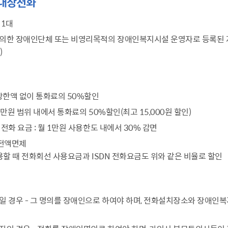
 대상전화
설물
서울영등포 공공주택사업
영등포구 부동
 1대
황
대선제분 일대 도시정비형 재
개업공인중개사
개발사업
의한 장애인단체 또는 비영리목적의 장애인복지시설 운영자로 등록된 자
법
토지거래허가
)
문래동도시환경정비사업
제센터
재정비촉진사업
재해보험
주거환경관리사업
보험
 상한액 없이 통화료의 50%할인
서울시 정비사업 정보몽땅
 3만원 범위 내에서 통화료의 50%할인(최고 15,000원 할인)
공동주택 관리정보
관리사무소 시스템
 전화 요금
: 월 1만원 사용한도 내에서 30% 감면
공동주택 이행하자보증보험
 전액면제
용할 때 전화회선 사용요금과 ISDN 전화요금도 위와 같은 비율로 할인
서울도시공간포털
자료실
 경우 - 그 명의를 장애인으로 하여야 하며, 전화설치장소와 장애인