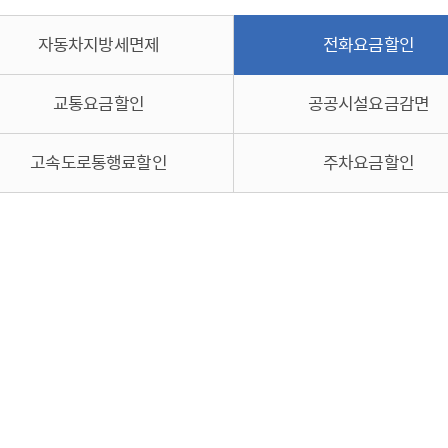
체험장
대금지급정보
공공건축물 석면정보
자동차지방세면제
전화요금할인
거보험
수의계약현황
석면해체일정 및 측정정보
장 개방 지원
제안서 평가결과 공개
생활환경 마을지도
교통요금할인
공공시설요금감면
규
계약관련서식
커피찌꺼기 재활용사업
행 조회
공무원사칭사례
가정용 소형감량기 지원사업
고속도로통행료할인
주차요금할인
산
생활경제
사업
소비자종합정보
감면사업
착한가격업소
 센터
서민대부금융
상생장터
영등포지역상품권
준점
전통시장 및 상점가
사회적경제기업