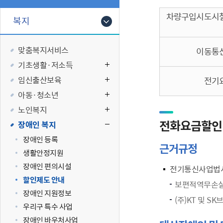
폐업신고원스
타기관소식
영등포상징물
기타복지
고향사랑기부
차량구입시도시
복지
편리한 민원제
카카오톡 알
영등포통계
복지시설 및 
기부하기
체류지변경및
영등포구 수
복지도움
맞춤복지서비스
이동통
화요 저녁 민
맞춤형복지행
기초생활·저소득
구술 및 전화 
국가자격응시
임신출산보육
전기
민원실 실시간
청년 오운완 
아동·청소년
재난
적극
노인복지
전화요금할인
장애인 복지
제도소개
재난상황알림
장애인 등록
근거규정
적극행정 지
민방위
생활안정지원
소극행정 예방
안전생활상식
장애인 편의시설
전기통신사업법
적극행정공무
재난유형별 
할인제도 안내
보편적역무손실
적극행정 알림
생애주기별 맞
장애인 지원정보
(주)KT 및 S
안전점검의 날
우리구 특수 사업
재난위험신고
장애인 바우처사업