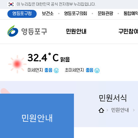
본문 바로가기
주메뉴 바로가기
이 누리집은 대한민국 공식 전자정부 누리집입니다.
영등포구청
보건소
영등포구의회
문화관광
통합예
민원안내
구민참
32.4˚C
맑음
민원안내
구민참여
투명행정
영등포소식
우리구소개
분야별정보
영등
민원
참여
주요
새
복
미세먼지
좋음
초미세먼지
좋음
민원서식
구민제안
달라지는 영등
우리구소식
일반현황
맞춤복지서비
자주하는질문
업무계획 및 
고시공고
영등포 인구
기초생활·저
민원서식
정부24（인
채용정보
영등포구 관
임신출산보육
무인민원발급
보도자료
영등포구 조
아동·청소년
민원안내
민원안내
민원후견인제
영등포사진관
지역특성
노인복지
사전심사청구
아카이브영등
동 명칭 및 지
장애인 복지
고향사
어디서나민원
영등포구보
영등포발자취
여성복지