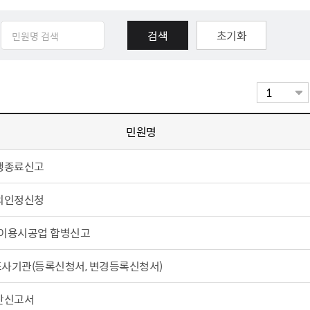
체험장
대금지급정보
공공건축물 석면정보
거보험
수의계약현황
석면해체일정 및 측정정보
초기화
장 개방 지원
제안서 평가결과 공개
생활환경 마을지도
규
계약관련서식
커피찌꺼기 재활용사업
행 조회
공무원사칭사례
가정용 소형감량기 지원사업
민원명
산
생활경제
행종료신고
사업
소비자종합정보
외인정신청
감면사업
착한가격업소
 센터
서민대부금융
이용시공업 합병신고
상생장터
영등포지역상품권
사기관(등록신청서, 변경등록신청서)
준점
전통시장 및 상점가
산신고서
사회적경제기업