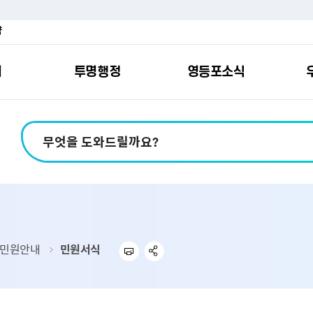
약
여
투명행정
영등포소식
포소개
안내
마당
시책
소식
지
영등포소식지
일자리/교육
분야별민원
칭찬합니다
예산공개
구청안내
영등포간
관내주요
민원신
설문조
정보공
교통
포
스
여권
칭찬합니다
예산서 보기
영등포소식지
조직도
찾아가는 문화강좌
민원상담(국민신
온라인 설문조사
정보공개제도안
홍보자료
교육시설
버스전용차로안
평가
소득
가족관계등록
결산서 보기
어린이소식지
업무찾기
영등포구 강사뱅크
부정불량식품
사전정보공표
기록자료
문화시설
공영주차장
터넷발급민원）
내지도
전입자 맞춤 안내서비스
재정공시
시니어소식지
찾아오시는길
채용정보
환경신문고
조직정보
체육시설
공유주차
기
직변천사
세무
중기지방재정계획
다문화소식지
동주민센터
장애인일자리정보
공익신고
공공데이터 개방
복지시설
대중교통안내
민원안내
민원서식
부동산/지적
기금운용계획
영등포소식지 광고신청
통합 신청사 소개
예산낭비신고센
업무추진비 공개
공유시설
자전거보관대
제
포
명 유래
청소
세입·세출예산 운용현황
규제개혁신고센
상품권 내역 공
교통유발부담금
랑기부제
환경
주민참여예산
회의자료 공개
기업체 교통수요