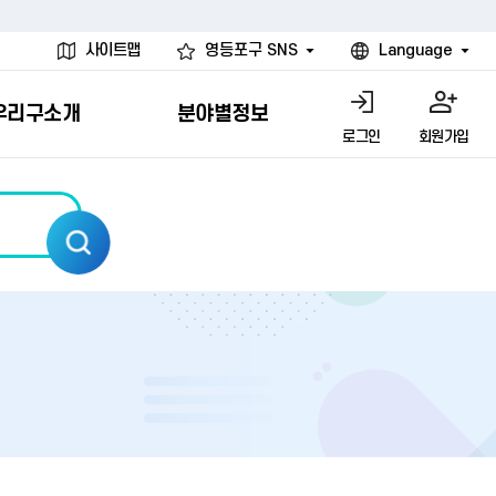
사이트맵
영등포구 SNS
Language
우리구소개
분야별정보
로그인
회원가입
행물
시설
고
사
개
청년 행정체험단
행정서비스헌장
계약정보공개
친선결연도시
그림이야기
환경
문고)
내
내
헌장제
신청안내
계약참여 절차안내
카드뉴스
국내
환경소식
헌장운영현황
신청하기
부서별 발주분야
국외
영등포환경현황
공통이행기준
신청확인
입찰공고
우호협력도시
오존발령안내
개별이행기준
개찰결과
친선도시 할인혜택
먼지예보경보제
터
연간발주계획
미세먼지 비상저감 조치
터
개
전체계약정보
에코마일리지
관리 안내
하도급계약정보
청소민원