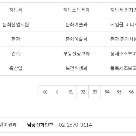
설물
서울영등포 공공주택사업
영등포구 부동
지방세
지방소득세과
지방세 전자송
황
대선제분 일대 도시정비형 재
개업공인중개사
개발사업
법
문화산업지원
문화예술과
토지거래허가
게임물, 비디
문래동도시환경정비사업
제센터
관광
문화예술과
관광 편의시설
재정비촉진사업
재해보험
주거환경관리사업
보험
건축
부동산정보과
상세주소부여
서울시 정비사업 정보몽땅
공동주택 관리정보
축산업
보건위생과
품목제조보
관리사무소 시스템
공동주택 이행하자보증보험
91
92
93
94
95
96
서울도시공간포털
자료실
원여권과
담당전화번호
02-2670-3114