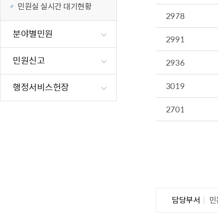
민원실 실시간 대기현황
재난·안전시
2978
빗물펌프장 현
분야별민원
2991
양수기 사용방
영등포통합관
민원신고
2936
풍수해·지진
구민생활안전
3019
행정서비스헌장
2701
담당부서
민