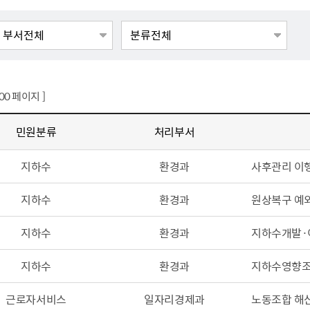
톱서비스
건축/주택
주민참여방
감사활동 공개
자전거 교통안전
제 안내
도
림신청
단체
차량/주차/도로
보조사업 공시
정책실명제
영등포구민 자전
거소이전신고
상실적
부서자료실
건축물 부설주차
사업
원처리
정책자
영등포구자치법
자동차 무보험 운
신청 민원
료지원
공유재산 안내
100 페이지 ]
 대기현황
프로젝트
행정처분결과
민원분류
처리부서
/안전
행정
도시/주택
부동
지하수
환경과
사후관리 이
재개발
도로명주소 부여
지하수
환경과
원상복구 예
원제도
재건축
청년 중개보수 
재개발·재건축 상담센터
불법중개행위신고
지하수
환경과
지하수개발·
원 주민추천
행동요령
지역주택조합
전월세정보마당
춤 안전교육
소규모주택정비사업
토지등급열람
지하수
환경과
지하수영향조
지구단위계획
영등포구 측량기
근로자서비스
일자리경제과
노동조합 해
2040도시기본계획
바뀐지번 찾기