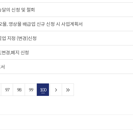
산정보광장
중소기업 창업지원센터 운영
달의 신청 및 철회
 자율점검
중소기업지원
오물, 영상물 배급업 신규 신청 시 사업계획서
공장 현황
맞춤형입찰정보
업 지정 （변경）신청
담배소매인 지정 사전컨설팅
,변경,폐지 신청
고서
97
98
99
100