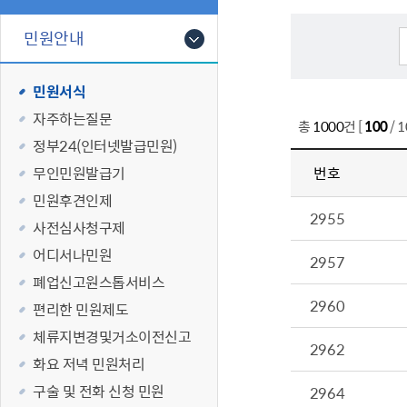
폐업신고원스
타기관소식
영등포상징물
기타복지
고향사랑기부
민원안내
편리한 민원제
카카오톡 알
영등포통계
복지시설 및 
기부하기
체류지변경및
영등포구 수
복지도움
민원서식
화요 저녁 민
맞춤형복지행
자주하는질문
구술 및 전화 
국가자격응시
총
1000
건 [
100
/ 
정부24（인터넷발급민원）
민원실 실시간
청년 오운완 
무인민원발급기
번호
재난
적극
민원후견인제
2955
사전심사청구제
제도소개
재난상황알림
어디서나민원
2957
적극행정 지
민방위
폐업신고원스톱서비스
소극행정 예방
안전생활상식
2960
편리한 민원제도
적극행정공무
재난유형별 
체류지변경및거소이전신고
적극행정 알림
생애주기별 맞
2962
화요 저녁 민원처리
안전점검의 날
구술 및 전화 신청 민원
2964
재난위험신고