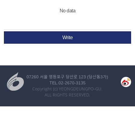
No data
Write
07260 서울 영등포구 당산로 123 (당산동3가)
TEL.02-2670-3135
Copyright (c) YEONGDEUNGPO-GU.
ALL RIGHTS RESERVED.