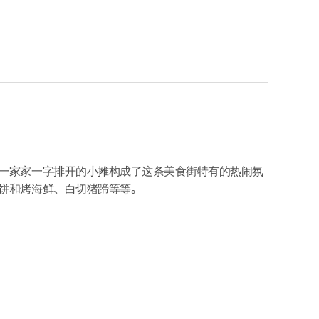
一家家一字排开的小摊构成了这条美食街特有的热闹氛
饼和烤海鲜、白切猪蹄等等。