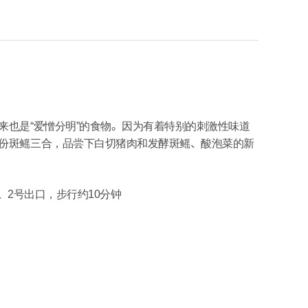
来也是“爱憎分明”的食物。因为有着特别的刺激性味道
份斑鳐三合，品尝下白切猪肉和发酵斑鳐、酸泡菜的新
1、2号出口，步行约10分钟