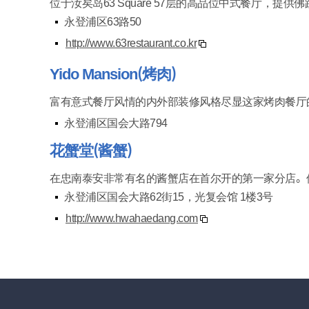
位于汝矣岛63 Square 57层的高品位中式餐厅，提
永登浦区63路50
http://www.63restaurant.co.kr
Yido Mansion（烤肉）
富有意式餐厅风情的内外部装修风格尽显这家烤肉餐厅
永登浦区国会大路794
花蟹堂（酱蟹）
在忠南泰安非常有名的酱蟹店在首尔开的第一家分店。
永登浦区国会大路62街15，光复会馆 1楼3号
http://www.hwahaedang.com