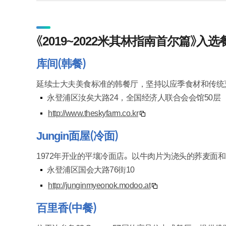
《2019~2022米其林指南首尔篇》入
库间（韩餐）
延续士大夫美食标准的韩餐厅，坚持以应季食材和传统
永登浦区汝矣大路24，全国经济人联合会会馆50层
http://www.theskyfarm.co.kr
Jungin面屋（冷面）
1972年开业的平壤冷面店。以牛肉片为浇头的荞麦面
永登浦区国会大路76街10
http://junginmyeonok.modoo.at
百里香（中餐）