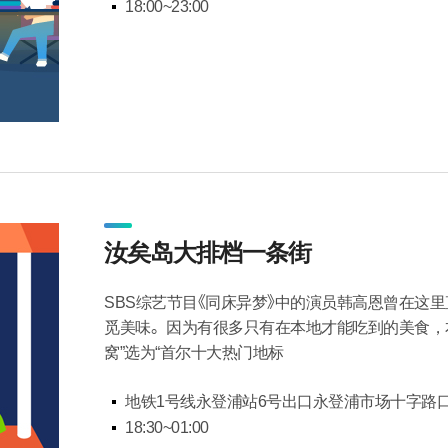
18:00~23:00
汝矣岛大排档一条街
SBS综艺节目《同床异梦》中的演员韩高恩曾在这
觅美味。因为有很多只有在本地才能吃到的美食，
窝”选为“首尔十大热门地标
地铁1号线永登浦站6号出口永登浦市场十字路
18:30~01:00