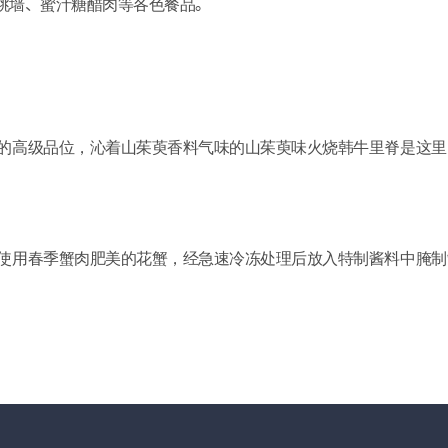
供佛跳墙、蜜汁糖醋肉等各色餐品。
的高级品位，沁着山茱萸香料气味的山茱萸味火烧韩牛里脊是这里
使用春季蟹肉肥美的花蟹，经急速冷冻处理后放入特制酱料中腌制