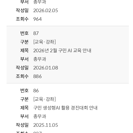
부서
총무과
작성일
2026.02.05
조회수
964
번호
87
구분
[교육·강좌]
제목
2026년 2월 구민 AI 교육 안내
부서
총무과
작성일
2026.01.08
조회수
886
번호
86
구분
[교육·강좌]
제목
구민 생성형AI 활용 경진대회 안내
부서
총무과
작성일
2025.11.05