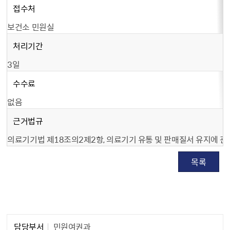
접수처
보건소 민원실
처리기간
3일
수수료
없음
근거법규
의료기기법 제18조의2제2항, 의료기기 유통 및 판매질서 유지에 관
목록
담당자 정보1
담당부서
민원여권과