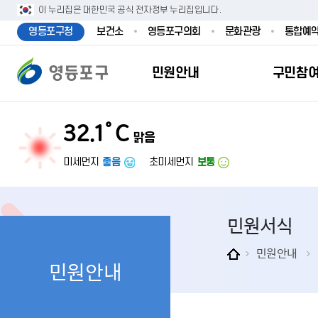
본문 바로가기
주메뉴 바로가기
이 누리집은 대한민국 공식 전자정부 누리집입니다.
영등포구청
보건소
영등포구의회
문화관광
통합예
민원안내
구민참
32.1˚C
맑음
민원안내
구민참여
투명행정
영등포소식
우리구소개
분야별정보
영등
민원
참여
주요
새
복
미세먼지
좋음
초미세먼지
보통
민원서식
구민제안
달라지는 영등
우리구소식
일반현황
맞춤복지서비
자주하는질문
업무계획 및 
고시공고
영등포 인구
기초생활·저
민원서식
정부24（인
채용정보
영등포구 관
임신출산보육
무인민원발급
보도자료
영등포구 조
아동·청소년
민원안내
민원안내
민원후견인제
영등포사진관
지역특성
노인복지
사전심사청구
아카이브영등
동 명칭 및 지
장애인 복지
고향사
어디서나민원
영등포구보
영등포발자취
여성복지