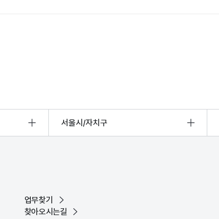
산정보광장
중소기업 창업지원센터 운영
 자율점검
중소기업지원
공장 현황
맞춤형입찰정보
담배소매인 지정 사전컨설팅
서울시/자치구
업무찾기
찾아오시는길