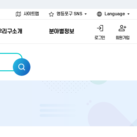
사이트맵
영등포구 SNS
Language
우리구소개
분야별정보
로그인
회원가입
행물
시설
고
사
개
청년 행정체험단
행정서비스헌장
계약정보공개
친선결연도시
그림이야기
환경
문고)
내
내
헌장제
신청안내
계약참여 절차안내
카드뉴스
국내
환경소식
헌장운영현황
신청하기
부서별 발주분야
국외
영등포환경현황
공통이행기준
신청확인
입찰공고
우호협력도시
오존발령안내
개별이행기준
개찰결과
친선도시 할인혜택
먼지예보경보제
터
연간발주계획
미세먼지 비상저감 조치
터
개
전체계약정보
에코마일리지
관리 안내
하도급계약정보
청소민원