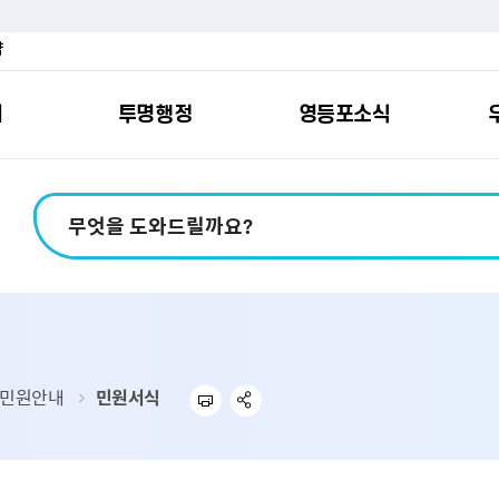
약
여
투명행정
영등포소식
포소개
안내
마당
시책
소식
지
영등포소식지
일자리/교육
분야별민원
칭찬합니다
예산공개
구청안내
영등포간
관내주요
민원신
설문조
정보공
교통
포
스
여권
칭찬합니다
예산서 보기
영등포소식지
조직도
찾아가는 문화강좌
민원상담(국민신
온라인 설문조사
정보공개제도안
홍보자료
교육시설
버스전용차로안
평가
소득
가족관계등록
결산서 보기
어린이소식지
업무찾기
영등포구 강사뱅크
부정불량식품
사전정보공표
기록자료
문화시설
공영주차장
터넷발급민원）
내지도
전입자 맞춤 안내서비스
재정공시
시니어소식지
찾아오시는길
채용정보
환경신문고
조직정보
체육시설
공유주차
기
직변천사
세무
중기지방재정계획
다문화소식지
동주민센터
장애인일자리정보
공익신고
공공데이터 개방
복지시설
대중교통안내
민원안내
민원서식
부동산/지적
기금운용계획
영등포소식지 광고신청
통합 신청사 소개
예산낭비신고센
업무추진비 공개
공유시설
자전거보관대
제
포
명 유래
청소
세입·세출예산 운용현황
규제개혁신고센
상품권 내역 공
교통유발부담금
랑기부제
환경
주민참여예산
회의자료 공개
기업체 교통수요