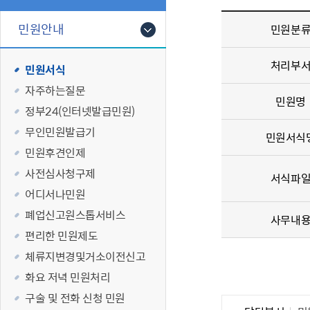
폐업신고원스
타기관소식
영등포상징물
기타복지
고향사랑기부
민원안내
민원분
편리한 민원제
카카오톡 알
영등포통계
복지시설 및 
기부하기
체류지변경및
영등포구 수
복지도움
처리부
민원서식
화요 저녁 민
맞춤형복지행
자주하는질문
구술 및 전화 
국가자격응시
민원명
정부24（인터넷발급민원）
민원실 실시간
청년 오운완 
무인민원발급기
민원서식
재난
적극
민원후견인제
사전심사청구제
서식파
제도소개
재난상황알림
어디서나민원
적극행정 지
민방위
폐업신고원스톱서비스
사무내
소극행정 예방
안전생활상식
편리한 민원제도
적극행정공무
재난유형별 
체류지변경및거소이전신고
적극행정 알림
생애주기별 맞
화요 저녁 민원처리
안전점검의 날
구술 및 전화 신청 민원
재난위험신고