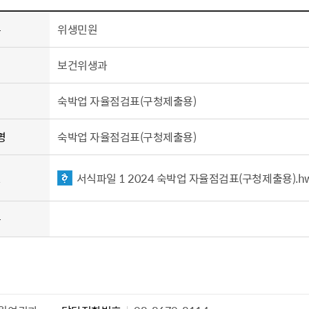
톱서비스
건축/주택
주민참여방
감사활동 공개
자전거 교통안전
제 안내
류
위생민원
도
림신청
단체
차량/주차/도로
보조사업 공시
정책실명제
영등포구민 자전
거소이전신고
상실적
부서자료실
건축물 부설주차
서
보건위생과
사업
원처리
정책자
영등포구자치법
자동차 무보험 운
신청 민원
료지원
공유재산 안내
숙박업 자율점검표(구청제출용)
 대기현황
프로젝트
행정처분결과
명
숙박업 자율점검표(구청제출용)
/안전
행정
도시/주택
부동
일
서식파일 1 2024 숙박업 자율점검표（구청제출용）.h
재개발
도로명주소 부여
원제도
재건축
청년 중개보수 
용
재개발·재건축 상담센터
불법중개행위신고
원 주민추천
행동요령
지역주택조합
전월세정보마당
춤 안전교육
소규모주택정비사업
토지등급열람
지구단위계획
영등포구 측량기
2040도시기본계획
바뀐지번 찾기