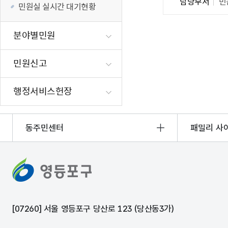
담당부서
민
민원실 실시간 대기현황
재난·안전시
빗물펌프장 현
분야별민원
양수기 사용방
영등포통합관
민원신고
풍수해·지진
구민생활안전
행정서비스헌장
동주민센터
패밀리 사
[07260] 서울 영등포구 당산로 123 (당산동3가)