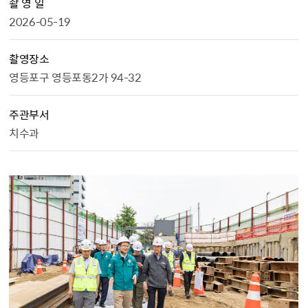
촬 영 일
2026-05-19
촬영장소
영등포구 영등포동2가 94-32
주관부서
치수과