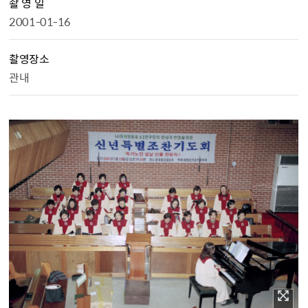
촬 영 일
2001-01-16
촬영장소
관내