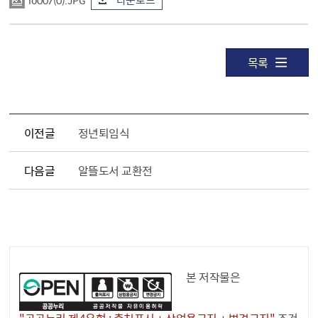
ro007(0).JPG
다운로드
목록
이전글
정년퇴임식
다음글
알뜰도서 교환전
공공누리 공공저작물
본 저작물은
"공공누리 제4유형 : 출처표시 + 상업용금지 + 변경금지"
조건