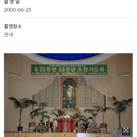
촬 영 일
2000-06-25
촬영장소
관내