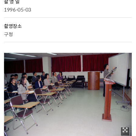
촬 영 일
1996-05-03
촬영장소
구청