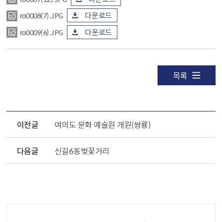
ro0008(7).JPG
다운로드
ro0009(6).JPG
다운로드
목록
이전글
여의도 문화 예술원 개원(쌍룡)
다음글
신길6동벚꽃거리
공공누리 공공저작물