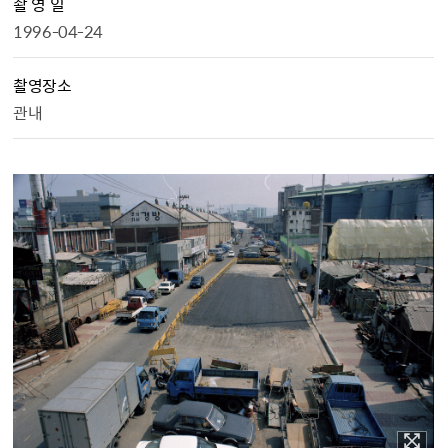
촬 영 일
1996-04-24
촬영장소
관내