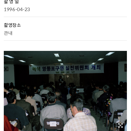
촬 영 일
1996-04-23
촬영장소
관내