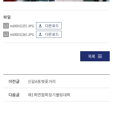
파일
ro0001(25).JPG
다운로드
ro0001(26).JPG
다운로드
목록
이전글
신길6동벚꽃거리
다음글
제1회연합회장기볼링대회