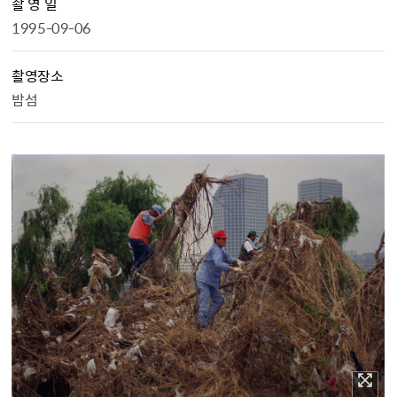
촬 영 일
1995-09-06
촬영장소
밤섬