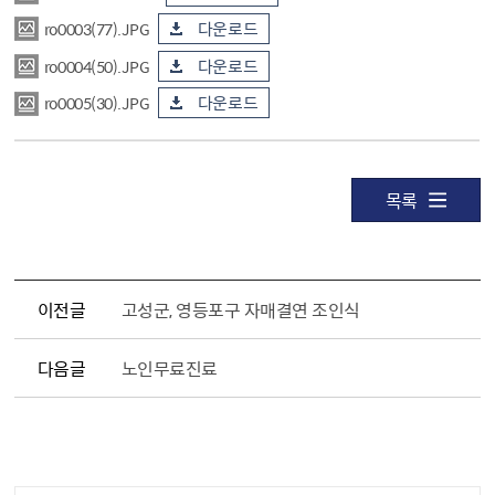
ro0003(77).JPG
다운로드
ro0004(50).JPG
다운로드
ro0005(30).JPG
다운로드
목록
이전글
고성군, 영등포구 자매결연 조인식
다음글
노인무료진료
공공누리 공공저작물