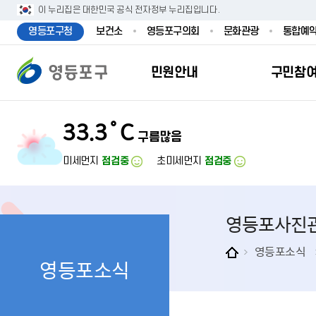
본문 바로가기
주메뉴 바로가기
이 누리집은 대한민국 공식 전자정부 누리집입니다.
영등포구청
보건소
영등포구의회
문화관광
통합예
민원안내
구민참
33.3˚C
구름많음
민원안내
구민참여
투명행정
영등포소식
우리구소개
분야별정보
영등
민원
참여
주요
새
복
미세먼지
점검중
초미세먼지
점검중
민원서식
구민제안
달라지는 영등
우리구소식
일반현황
맞춤복지서비
자주하는질문
업무계획 및 
고시공고
영등포 인구
기초생활·저
영등포사진
정부24（인
채용정보
영등포구 관
임신출산보육
무인민원발급
보도자료
영등포구 조
아동·청소년
영등포소식
영등포소식
민원후견인제
영등포사진관
지역특성
노인복지
사전심사청구
아카이브영등
동 명칭 및 지
장애인 복지
고향사
어디서나민원
영등포구보
영등포발자취
여성복지