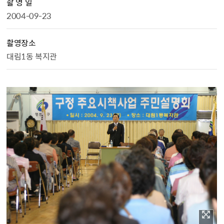
촬 영 일
2004-09-23
촬영장소
대림1동 복지관