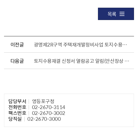
목록
이전글
광명제2R구역 주택재개발정비사업 토지수용재결신청서(16차) 열람 및 공고(광명시 공고 제2025-1583호)
다음글
토지수용재결 신청서 열람공고 알림(안산장상 공공주택지구, 24차)(안산시 공고 제2025-1650호)
담당자 정보1
담당부서
영등포구청
전화번호
02-2670-3114
팩스번호
02-2670-3002
당직실
02-2670-3000