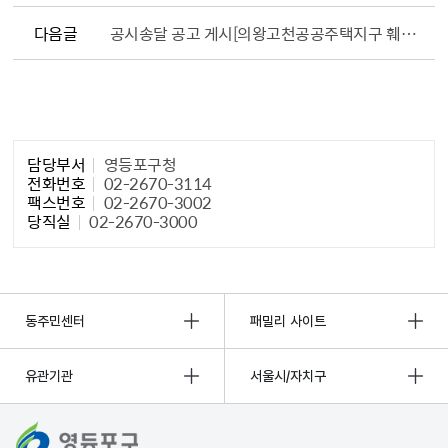
다음글
공시송달 공고 게시[의왕고천공공주택지구 훼손지(백운호수 근린공원) 복구사업] (의왕시 공고 제2025-811호)
담당자 정보1
담당부서
영등포구청
전화번호
02-2670-3114
팩스번호
02-2670-3002
당직실
02-2670-3000
동주민센터
패밀리 사이트
유관기관
서울시/자치구