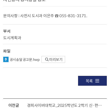
문의사항 : 사천시 도시과 이은주 ☎ 055-831-3171.
부서
도시계획과
파일
공시송달 공고문.hwp
미리보기
목록
이전글
경희사이버대학교_2025학년도 2학기 신·편입생 모집 안내