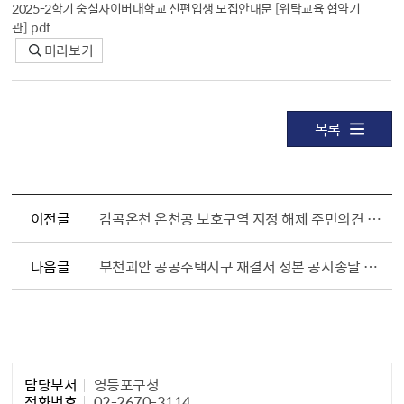
2025-2학기 숭실사이버대학교 신편입생 모집안내문 [위탁교육 협약기
관].pdf
미리보기
목록
이전글
감곡온천 온천공 보호구역 지정 해제 주민의견 청취 공문 반송에 따른 공시송달 공고
다음글
부천괴안 공공주택지구 재결서 정본 공시송달 공고 게시(부천시 공고 제2025-1481호)
담당자 정보1
담당부서
영등포구청
전화번호
02-2670-3114