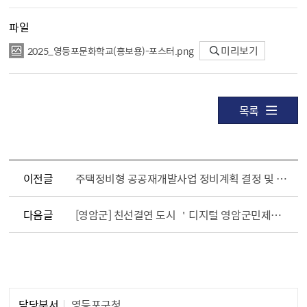
파일
2025_영등포문화학교（홍보용）-포스터.png
미리보기
목록
이전글
주택정비형 공공재개발사업 정비계획 결정 및 정비구역 지정, 지구단위계획 결정 및 지형도면 고시(서울특별시고시 제 2024-620호)
다음글
[영암군] 친선결연 도시 ＇디지털 영암군민제도＇ 시행 안내
담당자 정보1
담당부서
영등포구청