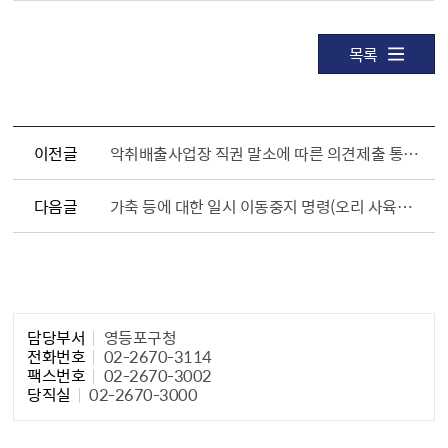
목록
이전글
악취배출사업장 직권 말소에 따른 의견제출 통지 공시송달 공고(울산광역시 남구 공고 제2024 - 2028호)
다음글
가축 등에 대한 일시 이동중지 명령(오리 사육농장 및 관련업체)
담당자 정보1
담당부서
영등포구청
전화번호
02-2670-3114
팩스번호
02-2670-3002
당직실
02-2670-3000