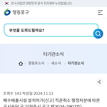
본문 바로가기
주메뉴 바로가기
이 누리집은 대한민국 공식 전자정부 누리집입니다.
검색어 입력
타기관소식
영등포소식
새소식
타기관소식
조회수
143
작성일
2024.11.13
타기관소식 상세보기 - , 제목, 내용, 부서, 파일, 조회수, 작성일의 정보를 제공합니다.
폐수배출시설 설치허가(신고) 직권취소 행정처분에 따른
공시송달 공고(원주시 공고 제2024-2907호)