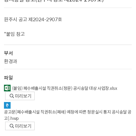
원주시 공고 제2024-2907호
*붙임 참고
부서
환경과
파일
（붙임） 폐수배출시설 직권취소（청문） 공시송달 대상 사업장.xlsx
미리보기
공고문[폐수배출시설 직권취소（폐쇄） 예정에 따른 청문실시 통지 공시송달 공
고].hwp
미리보기