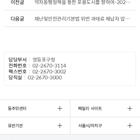
이전글
약자동행정책을 통한 포용도시를 향하여-2024 국내 학회 연합 심포지엄
다음글
재난및안전관리기본법 위반 과태료 체납자 압류통지서 반송에 따른 공시송달 공고(인천광역시 서구 공고 제2024-2096호)
담당자 정보1
담당부서
영등포구청
전화번호
02-2670-3114
팩스번호
02-2670-3002
당직실
02-2670-3000
동주민센터
패밀리 사이트
유관기관
서울시/자치구