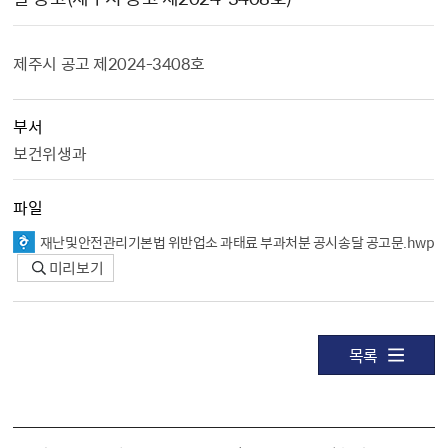
제주시 공고 제2024-3408호
부서
보건위생과
파일
재난및안전관리기본법 위반업소 과태료 부과처분 공시송달 공고문.hwp
미리보기
목록