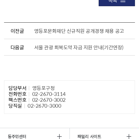
이전글
영등포문화재단 신규직원 공개경쟁 채용 공고
다음글
서울 관광 회복도약 자금 지원 안내(기간연장)
담당자 정보1
담당부서
영등포구청
전화번호
02-2670-3114
팩스번호
02-2670-3002
당직실
02-2670-3000
동주민센터
패밀리 사이트