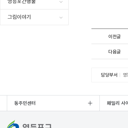
영등포간행물
재난·안전시
빗물펌프장 현
그림이야기
양수기 사용방
영등포통합관
이전글
풍수해·지진
구민생활안전
다음글
담당부서
영
동주민센터
패밀리 사