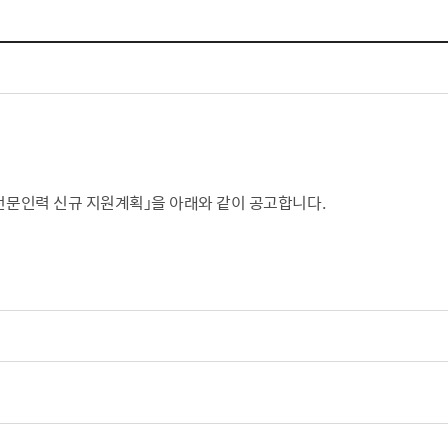
체험장
대금지급정보
공공건축물 석면정보
거보험
수의계약현황
석면해체일정 및 측정정보
장 개방 지원
제안서 평가결과 공개
생활환경 마을지도
규
계약관련서식
커피찌꺼기 재활용사업
행 조회
공무원사칭사례
가정용 소형감량기 지원사업
 전문인력 신규 지원계획」을 아래와 같이 공고합니다.
산
생활경제
사업
소비자종합정보
감면사업
착한가격업소
 센터
서민대부금융
상생장터
영등포지역상품권
준점
전통시장 및 상점가
사회적경제기업