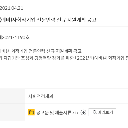
톱서비스
건축/주택
주민참여방
감사활동 공개
자전거 교통안전
2021.04.21
제 안내
도
림신청
단체
차량/주차/도로
보조사업 공시
정책실명제
영등포구민 자전
 (예비)사회적기업 전문인력 신규 지원계획 공고
거소이전신고
상실적
부서자료실
건축물 부설주차
사업
원처리
정책자
영등포구자치법
자동차 무보험 운
2021-1190호
신청 민원
료지원
공유재산 안내
 대기현황
프로젝트
행정처분결과
(예비)사회적기업 전문인력 신규 지원계획 공고
 자립기반 조성과 경영역량 강화를 위한 「2021년 (예비)사회적기업
/안전
행정
도시/주택
부동
재개발
도로명주소 부여
원제도
재건축
청년 중개보수 
재개발·재건축 상담센터
불법중개행위신고
사회적경제과
원 주민추천
행동요령
지역주택조합
전월세정보마당
춤 안전교육
소규모주택정비사업
토지등급열람
공고문 및 제출서류.zip
미리보기
지구단위계획
영등포구 측량기
2040도시기본계획
바뀐지번 찾기