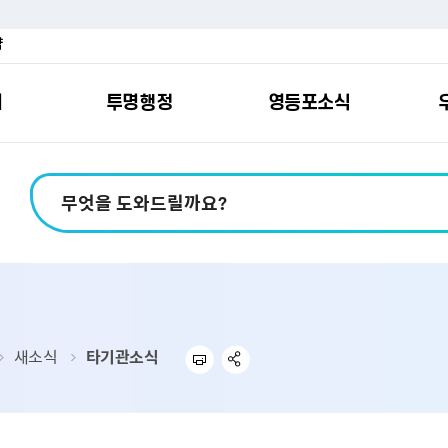
약
여
투명행정
영등포소식
포소개
안내
마당
시책
소식
지
영등포소식지
일자리/교육
분야별민원
칭찬합니다
예산공개
구청안내
영등포간
관내주요
민원신
설문조
정보공
교통
포
스
여권
칭찬합니다
예산서 보기
영등포소식지
조직도
찾아가는 문화강좌
민원상담(국민신
온라인 설문조사
정보공개제도안
홍보자료
교육시설
버스전용차로안
평가
소득
가족관계등록
결산서 보기
어린이소식지
업무찾기
영등포구 강사뱅크
부정불량식품
사전정보공표
기록자료
문화시설
공영주차장
터넷발급민원）
내지도
전입자 맞춤 안내서비스
재정공시
시니어소식지
찾아오시는길
채용정보
환경신문고
조직정보
체육시설
공유주차
기
직변천사
세무
중기지방재정계획
다문화소식지
동주민센터
장애인일자리정보
공익신고
공공데이터 개방
복지시설
대중교통안내
새소식
타기관소식
부동산/지적
기금운용계획
영등포소식지 광고신청
통합 신청사 소개
예산낭비신고센
업무추진비 공개
공유시설
자전거보관대
제
포
명 유래
청소
세입·세출예산 운용현황
규제개혁신고센
상품권 내역 공
교통유발부담금
랑기부제
환경
주민참여예산
회의자료 공개
기업체 교통수요