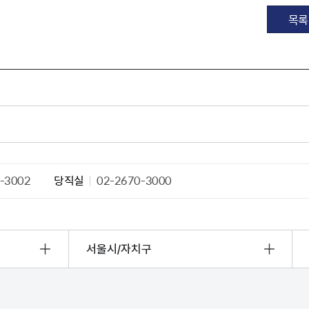
산정보광장
중소기업 창업지원센터 운영
목록
 자율점검
중소기업지원
공장 현황
맞춤형입찰정보
담배소매인 지정 사전컨설팅
-3002
당직실
02-2670-3000
서울시/자치구