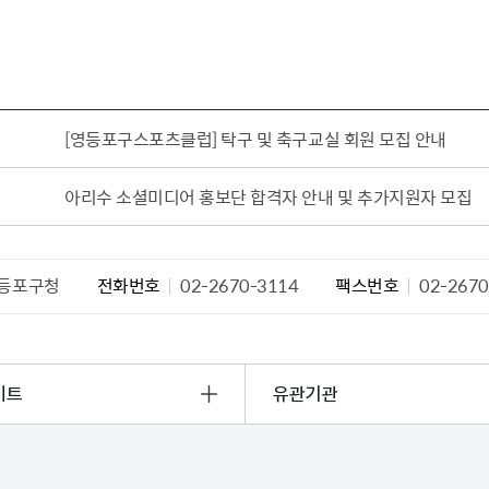
설물
서울영등포 공공주택사업
영등포구 부동
황
대선제분 일대 도시정비형 재
개업공인중개사
개발사업
법
토지거래허가
문래동도시환경정비사업
제센터
[영등포구스포츠클럽] 탁구 및 축구교실 회원 모집 안내
재정비촉진사업
재해보험
주거환경관리사업
보험
아리수 소셜미디어 홍보단 합격자 안내 및 추가지원자 모집
서울시 정비사업 정보몽땅
공동주택 관리정보
관리사무소 시스템
등포구청
전화번호
02-2670-3114
팩스번호
02-2670
공동주택 이행하자보증보험
서울도시공간포털
자료실
이트
유관기관