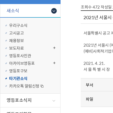
폐업신고원스
타기관소식
영등포상징물
기타복지
조회수
472
작성일
고향사랑기부
새소식
편리한 민원제
카카오톡 알
영등포통계
복지시설 및 
기부하기
2021년 서울시
체류지변경및
영등포구 수
복지도움
우리구소식
화요 저녁 민
맞춤형복지행
고시공고
서울특별시 공고 제
구술 및 전화 
국가자격응시
채용정보
민원실 실시간
청년 오운완 
2021년 서울시 
보도자료
(예비)사회적기업의
재난
적극
영등포사진관
아카이브영등포
2021. 4. 21.
제도소개
재난상황알림
서 울 특 별 시 장
영등포구보
적극행정 지
민방위
타기관소식
소극행정 예방
안전생활상식
부서
카카오톡 알림신청
적극행정공무
재난유형별 
적극행정 알림
생애주기별 맞
파일
영등포소식지
안전점검의 날
재난위험신고