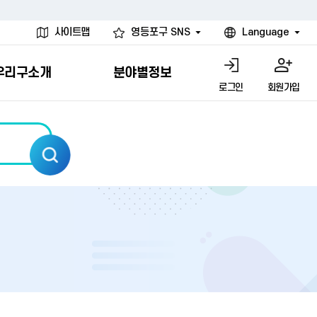
사이트맵
영등포구 SNS
Language
우리구소개
분야별정보
로그인
회원가입
행물
시설
고
사
개
청년 행정체험단
행정서비스헌장
계약정보공개
친선결연도시
그림이야기
환경
문고)
내
내
헌장제
신청안내
계약참여 절차안내
카드뉴스
국내
환경소식
헌장운영현황
신청하기
부서별 발주분야
국외
영등포환경현황
공통이행기준
신청확인
입찰공고
우호협력도시
오존발령안내
개별이행기준
개찰결과
친선도시 할인혜택
먼지예보경보제
터
연간발주계획
미세먼지 비상저감 조치
터
개
전체계약정보
에코마일리지
관리 안내
하도급계약정보
청소민원