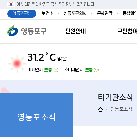
본문 바로가기
주메뉴 바로가기
이 누리집은 대한민국 공식 전자정부 누리집입니다.
영등포구청
보건소
영등포구의회
문화관광
통합예
민원안내
구민참
31.2˚C
맑음
민원안내
구민참여
투명행정
영등포소식
우리구소개
분야별정보
영등
민원
참여
주요
새
복
미세먼지
보통
초미세먼지
보통
민원서식
구민제안
달라지는 영등
우리구소식
일반현황
맞춤복지서비
자주하는질문
업무계획 및 
고시공고
영등포 인구
기초생활·저
타기관소식
정부24（인
채용정보
영등포구 관
임신출산보육
무인민원발급
보도자료
영등포구 조
아동·청소년
영등포소식
영등포소식
민원후견인제
영등포사진관
지역특성
노인복지
사전심사청구
아카이브영등
동 명칭 및 지
장애인 복지
고향사
어디서나민원
영등포구보
영등포발자취
여성복지