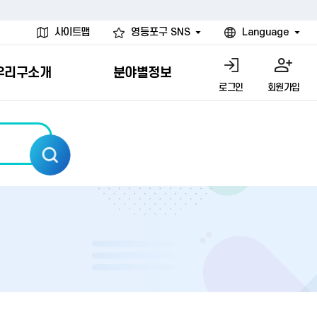
사이트맵
영등포구 SNS
Language
우리구소개
분야별정보
로그인
회원가입
행물
시설
고
사
개
청년 행정체험단
행정서비스헌장
계약정보공개
친선결연도시
그림이야기
환경
문고)
내
내
헌장제
신청안내
계약참여 절차안내
카드뉴스
국내
환경소식
헌장운영현황
신청하기
부서별 발주분야
국외
영등포환경현황
공통이행기준
신청확인
입찰공고
우호협력도시
오존발령안내
개별이행기준
개찰결과
친선도시 할인혜택
먼지예보경보제
터
연간발주계획
미세먼지 비상저감 조치
터
개
전체계약정보
에코마일리지
관리 안내
하도급계약정보
청소민원