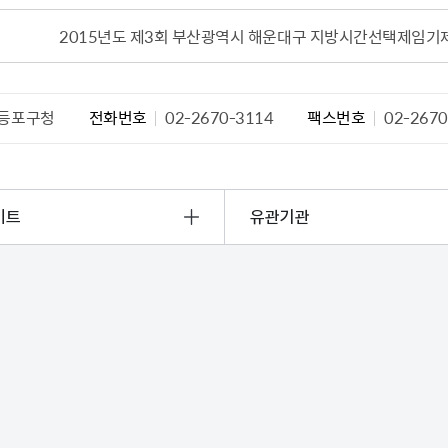
설물
서울영등포 공공주택사업
영등포구 부동
2015년도 제3회 부산광역시 해운대구 지방시간선택제임기
황
대선제분 일대 도시정비형 재
개업공인중개사
개발사업
법
토지거래허가
문래동도시환경정비사업
제센터
등포구청
전화번호
02-2670-3114
팩스번호
02-2670
재정비촉진사업
재해보험
주거환경관리사업
보험
서울시 정비사업 정보몽땅
이트
유관기관
공동주택 관리정보
관리사무소 시스템
공동주택 이행하자보증보험
서울도시공간포털
자료실