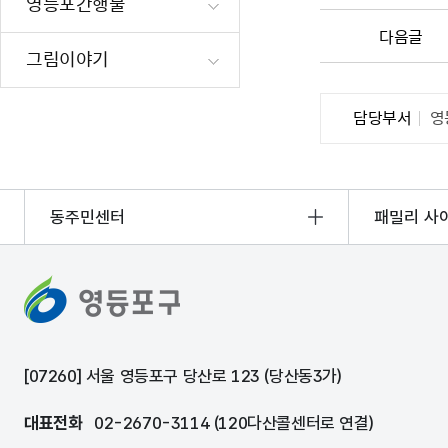
영등포간행물
재난·안전시
다음글
빗물펌프장 현
그림이야기
양수기 사용방
영등포통합관
담당부서
영
풍수해·지진
구민생활안전
동주민센터
패밀리 사
[07260] 서울 영등포구 당산로 123 (당산동3가)
대표전화
02-2670-3114 (120다산콜센터로 연결)