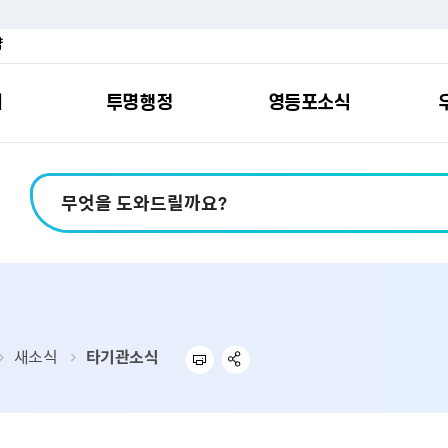
약
여
투명행정
영등포소식
포소개
안내
마당
시책
소식
지
영등포소식지
일자리/교육
분야별민원
칭찬합니다
예산공개
구청안내
영등포간
관내주요
민원신
설문조
정보공
교통
포
스
여권
칭찬합니다
예산서 보기
영등포소식지
조직도
찾아가는 문화강좌
민원상담(국민신
온라인 설문조사
정보공개제도안
홍보자료
교육시설
버스전용차로안
평가
소득
가족관계등록
결산서 보기
어린이소식지
업무찾기
영등포구 강사뱅크
부정불량식품
사전정보공표
기록자료
문화시설
공영주차장
터넷발급민원）
내지도
전입자 맞춤 안내서비스
재정공시
시니어소식지
찾아오시는길
채용정보
환경신문고
조직정보
체육시설
공유주차
기
직변천사
세무
중기지방재정계획
다문화소식지
동주민센터
장애인일자리정보
공익신고
공공데이터 개방
복지시설
대중교통안내
새소식
타기관소식
부동산/지적
기금운용계획
영등포소식지 광고신청
통합 신청사 소개
예산낭비신고센
업무추진비 공개
공유시설
자전거보관대
제
포
명 유래
청소
세입·세출예산 운용현황
규제개혁신고센
상품권 내역 공
교통유발부담금
랑기부제
환경
주민참여예산
회의자료 공개
기업체 교통수요