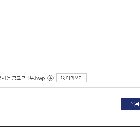
체험장
대금지급정보
공공건축물 석면정보
거보험
수의계약현황
석면해체일정 및 측정정보
장 개방 지원
제안서 평가결과 공개
생활환경 마을지도
규
계약관련서식
커피찌꺼기 재활용사업
행 조회
공무원사칭사례
가정용 소형감량기 지원사업
산
생활경제
시험 공고문 1부.hwp
미리보기
사업
소비자종합정보
감면사업
착한가격업소
 센터
서민대부금융
목록
상생장터
영등포지역상품권
준점
전통시장 및 상점가
사회적경제기업