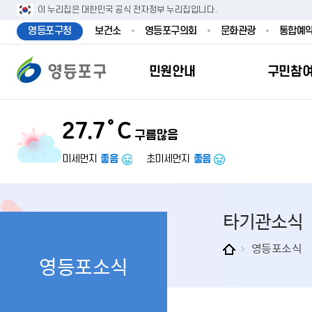
본문 바로가기
주메뉴 바로가기
이 누리집은 대한민국 공식 전자정부 누리집입니다.
영등포구청
보건소
영등포구의회
문화관광
통합예
민원안내
구민참
27.7˚C
구름많음
민원안내
구민참여
투명행정
영등포소식
우리구소개
분야별정보
영등
민원
참여
주요
새
복
미세먼지
좋음
초미세먼지
좋음
민원서식
구민제안
달라지는 영등
우리구소식
일반현황
맞춤복지서비
자주하는질문
업무계획 및 
고시공고
영등포 인구
기초생활·저
타기관소식
정부24（인
채용정보
영등포구 관
임신출산보육
무인민원발급
보도자료
영등포구 조
아동·청소년
영등포소식
영등포소식
민원후견인제
영등포사진관
지역특성
노인복지
사전심사청구
아카이브영등
동 명칭 및 지
장애인 복지
고향사
어디서나민원
영등포구보
영등포발자취
여성복지