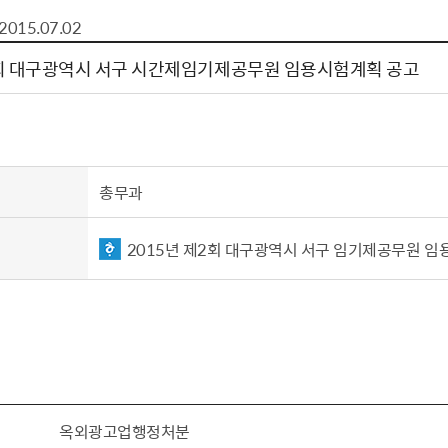
톱서비스
건축/주택
주민참여방
감사활동 공개
자전거 교통안전
2015.07.02
제 안내
도
림신청
단체
차량/주차/도로
보조사업 공시
정책실명제
영등포구민 자전
2회 대구광역시 서구 시간제임기제공무원 임용시험계획 공고
거소이전신고
상실적
부서자료실
건축물 부설주차
사업
원처리
정책자
영등포구자치법
자동차 무보험 운
신청 민원
료지원
공유재산 안내
 대기현황
프로젝트
행정처분결과
총무과
/안전
행정
도시/주택
부동
2015년 제2회 대구광역시 서구 임기제공무원 임용
재개발
도로명주소 부여
원제도
재건축
청년 중개보수 
재개발·재건축 상담센터
불법중개행위신고
원 주민추천
행동요령
지역주택조합
전월세정보마당
춤 안전교육
소규모주택정비사업
토지등급열람
지구단위계획
영등포구 측량기
옥외광고업행정처분
2040도시기본계획
바뀐지번 찾기