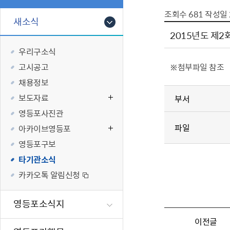
폐업신고원스
타기관소식
영등포상징물
기타복지
조회수
681
작성일
고향사랑기부
새소식
편리한 민원제
카카오톡 알
영등포통계
복지시설 및 
기부하기
2015년도 제
체류지변경및
영등포구 수
복지도움
우리구소식
화요 저녁 민
맞춤형복지행
고시공고
※첨부파일 참조
구술 및 전화 
국가자격응시
채용정보
민원실 실시간
청년 오운완 
보도자료
부서
재난
적극
영등포사진관
파일
아카이브영등포
제도소개
재난상황알림
영등포구보
적극행정 지
민방위
타기관소식
소극행정 예방
안전생활상식
카카오톡 알림신청
적극행정공무
재난유형별 
적극행정 알림
생애주기별 맞
영등포소식지
안전점검의 날
이전글
재난위험신고