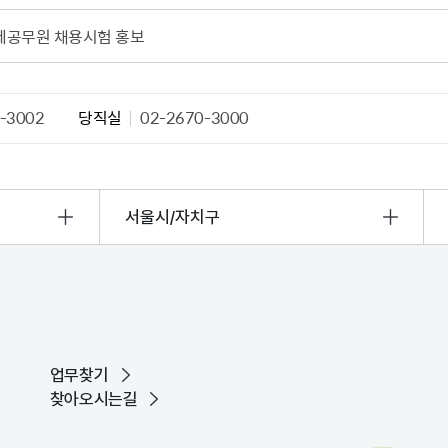
산정보광장
중소기업 창업지원센터 운영
제공무원 채용시험 홍보
 자율점검
중소기업지원
공장 현황
맞춤형입찰정보
-3002
당직실
02-2670-3000
담배소매인 지정 사전컨설팅
서울시/자치구
업무찾기
찾아오시는길