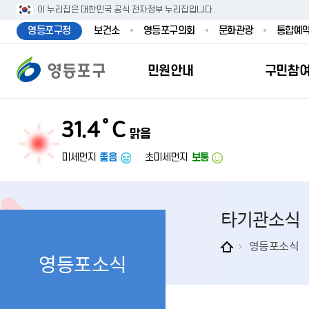
본문 바로가기
주메뉴 바로가기
이 누리집은 대한민국 공식 전자정부 누리집입니다.
영등포구청
보건소
영등포구의회
문화관광
통합예
민원안내
구민참
31.4˚C
맑음
민원안내
구민참여
투명행정
영등포소식
우리구소개
분야별정보
영등
민원
참여
주요
새
복
미세먼지
좋음
초미세먼지
보통
민원서식
구민제안
달라지는 영등
우리구소식
일반현황
맞춤복지서비
자주하는질문
업무계획 및 
고시공고
영등포 인구
기초생활·저
타기관소식
정부24（인
채용정보
영등포구 관
임신출산보육
무인민원발급
보도자료
영등포구 조
아동·청소년
영등포소식
영등포소식
민원후견인제
영등포사진관
지역특성
노인복지
사전심사청구
아카이브영등
동 명칭 및 지
장애인 복지
고향사
어디서나민원
영등포구보
영등포발자취
여성복지