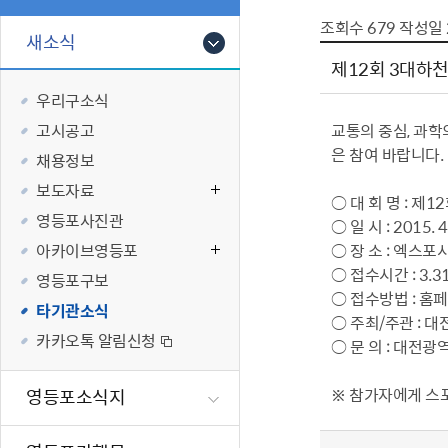
폐업신고원스
타기관소식
영등포상징물
기타복지
조회수
679
작성일
고향사랑기부
새소식
편리한 민원제
카카오톡 알
영등포통계
복지시설 및 
기부하기
제12회 3대하
체류지변경및
영등포구 수
복지도움
우리구소식
화요 저녁 민
맞춤형복지행
고시공고
교통의 중심, 과학
구술 및 전화 
국가자격응시
은 참여 바랍니다.
채용정보
민원실 실시간
청년 오운완 
보도자료
○ 대 회 명 : 제
재난
적극
영등포사진관
○ 일 시 : 2015. 4
아카이브영등포
○ 장 소 : 엑스
제도소개
재난상황알림
○ 접수시간 : 3.3
영등포구보
적극행정 지
민방위
○ 접수방법 : 홈페이지
타기관소식
○ 주최/주관 :
소극행정 예방
안전생활상식
카카오톡 알림신청
○ 문 의 : 대전광역
적극행정공무
재난유형별 
적극행정 알림
생애주기별 맞
※ 참가자에게 스포
영등포소식지
안전점검의 날
재난위험신고