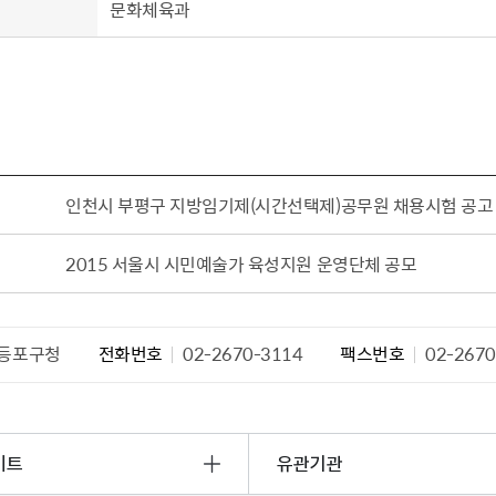
문화체육과
설물
서울영등포 공공주택사업
영등포구 부동
황
대선제분 일대 도시정비형 재
개업공인중개사
개발사업
법
토지거래허가
문래동도시환경정비사업
제센터
재정비촉진사업
재해보험
주거환경관리사업
보험
인천시 부평구 지방임기제(시간선택제)공무원 채용시험 공고
서울시 정비사업 정보몽땅
공동주택 관리정보
2015 서울시 시민예술가 육성지원 운영단체 공모
관리사무소 시스템
공동주택 이행하자보증보험
서울도시공간포털
등포구청
전화번호
02-2670-3114
팩스번호
02-2670
자료실
이트
유관기관