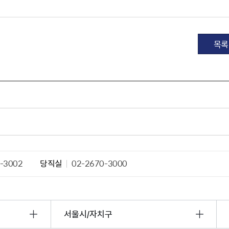
산정보광장
중소기업 창업지원센터 운영
 자율점검
중소기업지원
공장 현황
목록
맞춤형입찰정보
담배소매인 지정 사전컨설팅
-3002
당직실
02-2670-3000
서울시/자치구