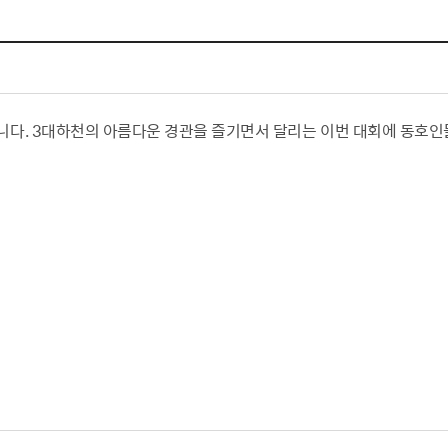
체험장
대금지급정보
공공건축물 석면정보
거보험
수의계약현황
석면해체일정 및 측정정보
장 개방 지원
제안서 평가결과 공개
생활환경 마을지도
규
계약관련서식
커피찌꺼기 재활용사업
행 조회
됩니다. 3대하천의 아름다운 경관을 즐기면서 달리는 이번 대회에 동호인
공무원사칭사례
가정용 소형감량기 지원사업
산
생활경제
사업
소비자종합정보
감면사업
착한가격업소
 센터
서민대부금융
상생장터
영등포지역상품권
준점
전통시장 및 상점가
사회적경제기업