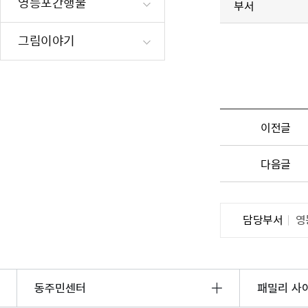
영등포간행물
부서
재난·안전시
빗물펌프장 현
그림이야기
양수기 사용방
영등포통합관
풍수해·지진
구민생활안전
이전글
다음글
담당부서
영
동주민센터
패밀리 사