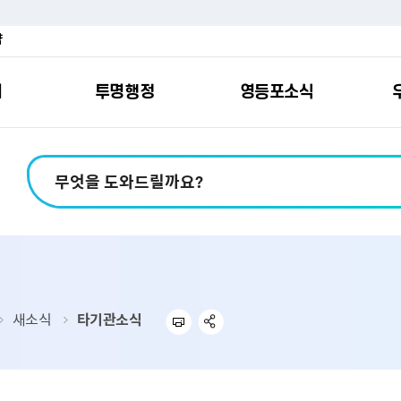
약
여
투명행정
영등포소식
포소개
안내
마당
시책
소식
지
영등포소식지
일자리/교육
분야별민원
칭찬합니다
예산공개
구청안내
영등포간
관내주요
민원신
설문조
정보공
교통
포
스
여권
칭찬합니다
예산서 보기
영등포소식지
조직도
찾아가는 문화강좌
민원상담(국민신
온라인 설문조사
정보공개제도안
홍보자료
교육시설
버스전용차로안
평가
소득
가족관계등록
결산서 보기
어린이소식지
업무찾기
영등포구 강사뱅크
부정불량식품
사전정보공표
기록자료
문화시설
공영주차장
터넷발급민원）
내지도
전입자 맞춤 안내서비스
재정공시
시니어소식지
찾아오시는길
채용정보
환경신문고
조직정보
체육시설
공유주차
기
직변천사
세무
중기지방재정계획
다문화소식지
동주민센터
장애인일자리정보
공익신고
공공데이터 개방
복지시설
대중교통안내
새소식
타기관소식
부동산/지적
기금운용계획
영등포소식지 광고신청
통합 신청사 소개
예산낭비신고센
업무추진비 공개
공유시설
자전거보관대
제
포
명 유래
청소
세입·세출예산 운용현황
규제개혁신고센
상품권 내역 공
교통유발부담금
랑기부제
환경
주민참여예산
회의자료 공개
기업체 교통수요