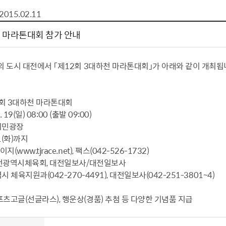
톱서비스
건축/주택
주민참여방
감사활동 공개
자전거 교통안전
2015.02.11
제 안내
도
림신청
단체
차량/주차/도로
보조사업 공시
정책실명제
영등포구민 자전
천 마라톤대회 참가 안내
거소이전신고
상실적
부서자료실
건축물 부설주차
사업
원처리
정책자
영등포구자치법
자동차 무보험 운
의 도시 대전에서 「제12회 3대하천 마라톤대회」가 아래와 같이 개최
신청 민원
료지원
공유재산 안내
 대기현황
프로젝트
행정처분결과
12회 3대하천 마라톤대회
/안전
행정
도시/주택
부동
. 19(일) 08:00 (출발 09:00)
포시민광장
재개발
도로명주소 부여
1(화)까지
원제도
재건축
청년 중개보수 
(www.tjrace.net), 팩스(042-526-1732)
 대전광역시체육회, 대전일보사/대전일보사
재개발·재건축 상담센터
불법중개행위신고
시 체육지원과(042-270-4491), 대전일보사(042-251-3801~4)
원 주민추천
행동요령
지역주택조합
전월세정보마당
춤 안전교육
소규모주택정비사업
토지등급열람
츠고글(선글라스), 행운상(경품) 추첨 등 다양한 기념품 지급
지구단위계획
영등포구 측량기
2040도시기본계획
바뀐지번 찾기