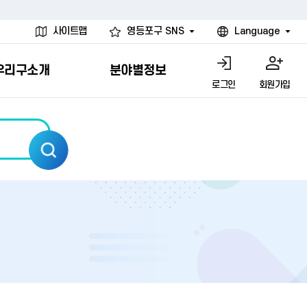
사이트맵
영등포구 SNS
Language
우리구소개
분야별정보
로그인
회원가입
행물
시설
고
사
개
청년 행정체험단
행정서비스헌장
계약정보공개
친선결연도시
그림이야기
환경
문고)
내
내
헌장제
신청안내
계약참여 절차안내
카드뉴스
국내
환경소식
헌장운영현황
신청하기
부서별 발주분야
국외
영등포환경현황
공통이행기준
신청확인
입찰공고
우호협력도시
오존발령안내
개별이행기준
개찰결과
친선도시 할인혜택
먼지예보경보제
터
연간발주계획
미세먼지 비상저감 조치
터
개
전체계약정보
에코마일리지
관리 안내
하도급계약정보
청소민원