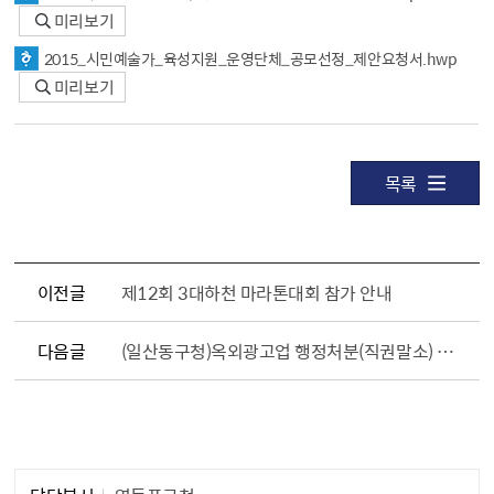
미리보기
2015_시민예술가_육성지원_운영단체_공모선정_제안요청서.hwp
미리보기
목록
이전글
제12회 3대하천 마라톤대회 참가 안내
다음글
(일산동구청)옥외광고업 행정처분(직권말소) 공시송달 공고
담당자 정보1