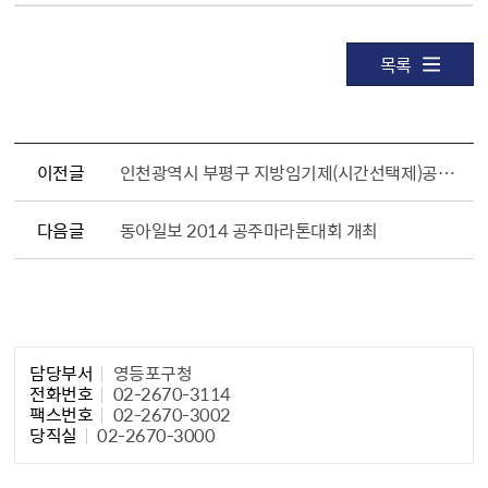
목록
이전글
인천광역시 부평구 지방임기제(시간선택제)공무원 채용시험 시행계획 (재)공고
다음글
동아일보 2014 공주마라톤대회 개최
담당자 정보1
담당부서
영등포구청
전화번호
02-2670-3114
팩스번호
02-2670-3002
당직실
02-2670-3000